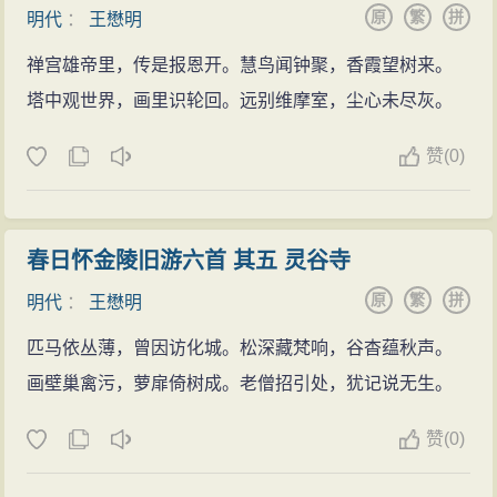
原
繁
拼
明代
：
王懋明
禅宫雄帝里，传是报恩开。慧鸟闻钟聚，香霞望树来。
塔中观世界，画里识轮回。远别维摩室，尘心未尽灰。
赞
(
0)
春日怀金陵旧游六首 其五 灵谷寺
原
繁
拼
明代
：
王懋明
匹马依丛薄，曾因访化城。松深藏梵响，谷杳蕴秋声。
画壁巢禽污，萝扉倚树成。老僧招引处，犹记说无生。
赞
(
0)