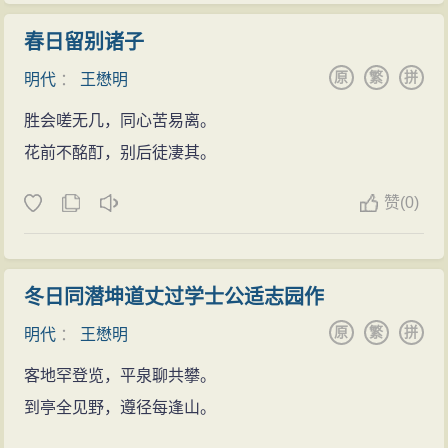
春日留别诸子
原
繁
拼
明代
：
王懋明
胜会嗟无几，同心苦易离。
花前不酩酊，别后徒凄其。
赞
(
0)
冬日同潜坤道丈过学士公适志园作
原
繁
拼
明代
：
王懋明
客地罕登览，平泉聊共攀。
到亭全见野，遵径每逢山。