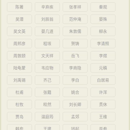
陈著
辛弃疾
张孝祥
秦观
吴潜
刘辰翁
范仲淹
晏殊
吴文英
晏几道
朱敦儒
柳永
周邦彦
程垓
贺铸
李清照
周敦颐
文天祥
岳飞
李煜
陆龟蒙
韦应物
李商隐
元稹
刘禹锡
齐己
李白
白居易
杜甫
张籍
姚合
许浑
杜牧
皎然
刘长卿
贯休
贾岛
温庭筠
孟郊
王维
韩愈
王建
钱起
岑参