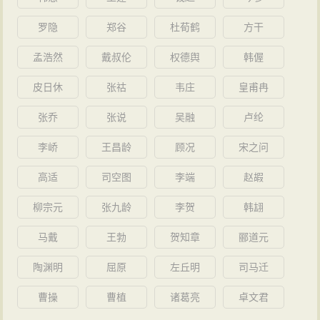
罗隐
郑谷
杜荀鹤
方干
孟浩然
戴叔伦
权德舆
韩偓
皮日休
张祜
韦庄
皇甫冉
张乔
张说
吴融
卢纶
李峤
王昌龄
顾况
宋之问
高适
司空图
李端
赵嘏
柳宗元
张九龄
李贺
韩翃
马戴
王勃
贺知章
郦道元
陶渊明
屈原
左丘明
司马迁
曹操
曹植
诸葛亮
卓文君