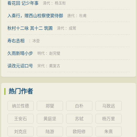
看花回 记少年事
清代
：
杨玉衔
入奏行，赠西山检察使窦侍御
唐代
：
杜甫
秋村十二咏 其十二 筑圃
清代
：
成鹫
寿右丞相
：
冰壶
久雨新晴小步
明代
：
赵完璧
读改元诏口号
宋代
：
戴复古
热门作者
纳兰性德
郑燮
白朴
马致远
王安石
黄庭坚
苏轼
杨万里
刘克庄
陆游
欧阳修
朱熹