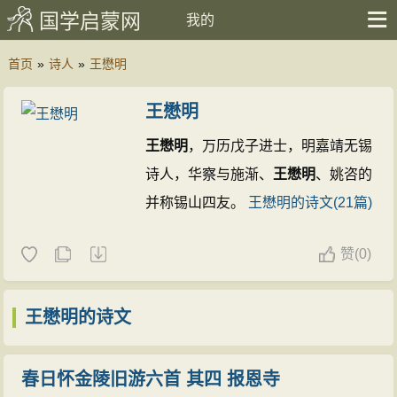
国学启蒙网
我的
首页
»
诗人
»
王懋明
王懋明
王懋明
，万历戊子进士，明嘉靖无锡
诗人，华察与施渐、
王懋明
、姚咨的
并称锡山四友。
王懋明的诗文(21篇)
赞
(
0)
王懋明的诗文
春日怀金陵旧游六首 其四 报恩寺