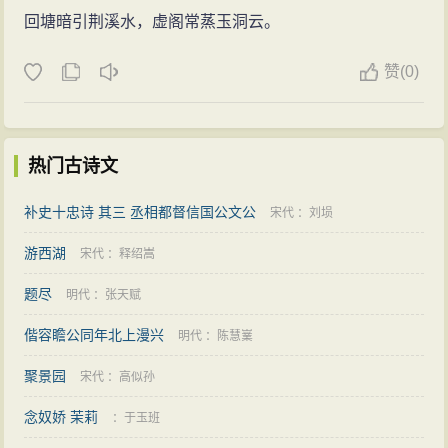
回塘暗引荆溪水，虚阁常蒸玉洞云。
赞
(
0)
热门古诗文
补史十忠诗 其三 丞相都督信国公文公
宋代
：
刘埙
游西湖
宋代
：
释绍嵩
题尽
明代
：
张天赋
偕容瞻公同年北上漫兴
明代
：
陈慧嶪
聚景园
宋代
：
高似孙
念奴娇 茉莉
：
于玉班