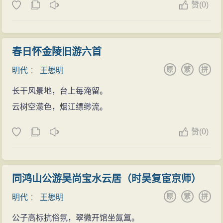
赞
(
0)
春日怀金陵旧游六首
原
繁
拼
明代
：
王懋明
长干风景地，台上每淹留。
云树空濛色，烟江缥缈流。
赞
(
0)
同鸿山公游吴尚宝水云居（时吴复宦京师）
原
繁
拼
明代
：
王懋明
公子高标抗俗氛，翠微开馆坐氤氲。