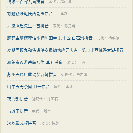
偈颂一百零九首拼音
宋代
：
释可湘
寄题钱塘毛氏西湖园拼音
：
李覯
寿嫩庵赵先生十首拼音
宋代
：
陈元晋
题郭主簿模摩诘本辋川图卷 其十五 白石滩拼音
元代
：
杨敬德
夏朝同顾九和侍讲湛次泉编修应元忠吉士汎舟出西崦游太湖拼音
和萧参议游岳麓八绝 其五拼音
明代
：
郑善夫
宋代
：
王炎
苏州天赐庄重谒梦苕师拼音
近现代
：
严古津
山中五无奈何 其一拼音
唐代
：
李涉
夜飞鹊拼音
近现代
：
陈匪石
古城田拼音
明代
：
殷奎
次韵戴成叔拼音
宋代
：
陈著