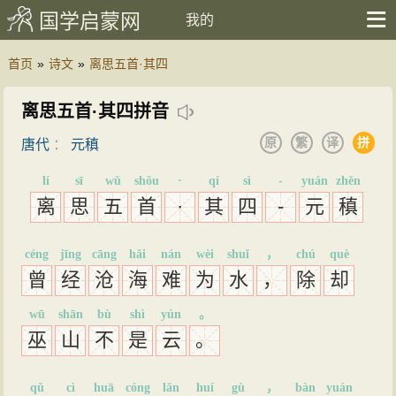
国学启蒙网
我的
首页
»
诗文
»
离思五首·其四
离思五首·其四拼音
原
繁
译
拼
唐代
：
元稹
lí
sī
wǔ
shǒu
·
qí
sì
-
yuán
zhěn
离
思
五
首
·
其
四
-
元
稹
céng
jīng
cāng
hǎi
nán
wèi
shuǐ
，
chú
què
曾
经
沧
海
难
为
水
，
除
却
wū
shān
bù
shì
yún
。
巫
山
不
是
云
。
qǔ
cì
huā
cóng
lǎn
huí
gù
，
bàn
yuán