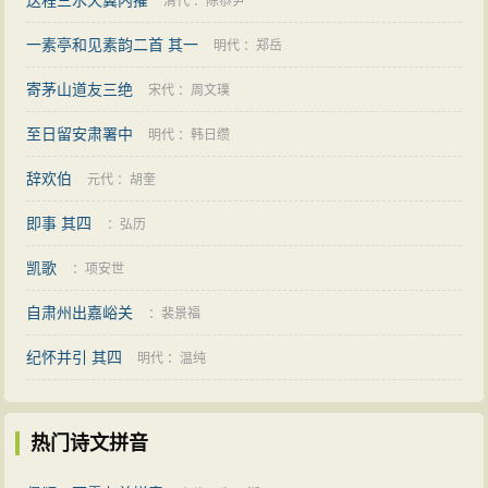
送程三水天翼内擢
清代
：
陈恭尹
一素亭和见素韵二首 其一
明代
：
郑岳
寄茅山道友三绝
宋代
：
周文璞
至日留安肃署中
明代
：
韩日缵
辞欢伯
元代
：
胡奎
即事 其四
：
弘历
凯歌
：
项安世
自肃州出嘉峪关
：
裴景福
纪怀并引 其四
明代
：
温纯
热门诗文拼音