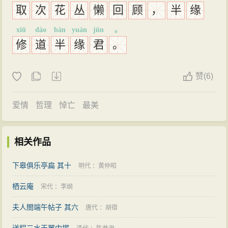
取
次
花
丛
懒
回
顾
，
半
缘
xiū
dào
bàn
yuán
jūn
。
修
道
半
缘
君
。
赞
(
6)
爱情
哲理
悼亡
最美
相关作品
下皋俱乐亭扁 其十
明代
：
黄仲昭
栖云庵
宋代
：
李纲
夫人閤端午帖子 其六
唐代
：
胡宿