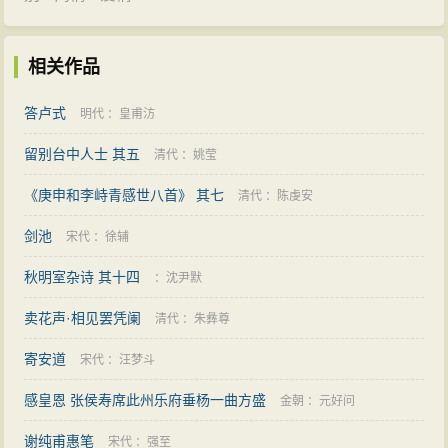
相关作品
答卢式
明代
：
皇甫汸
留别台中人士 其五
清代
：
姚莹
《庚申和李峙青感世八首》 其七
清代
：
陈虔安
剑池
宋代
：
徐辅
秋明室杂诗 其十四
：
沈尹默
卖花声·相见罢凭阑
清代
：
朱彝尊
寄安道
宋代
：
汪梦斗
感皇恩 张侯寿席此州乐府垂杨一曲方盛
金朝
：
元好问
谢纯甫惠笔
宋代
：
强至