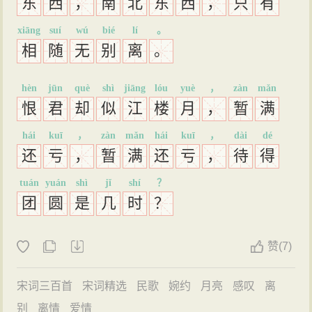
东
西
，
南
北
东
西
，
只
有
xiāng
suí
wú
bié
lí
。
相
随
无
别
离
。
hèn
jūn
què
shì
jiāng
lóu
yuè
，
zàn
mǎn
恨
君
却
似
江
楼
月
，
暂
满
hái
kuī
，
zàn
mǎn
hái
kuī
，
dài
dé
还
亏
，
暂
满
还
亏
，
待
得
tuán
yuán
shì
jǐ
shí
？
团
圆
是
几
时
？
赞
(
7)
宋词三百首
宋词精选
民歌
婉约
月亮
感叹
离
别
离情
爱情