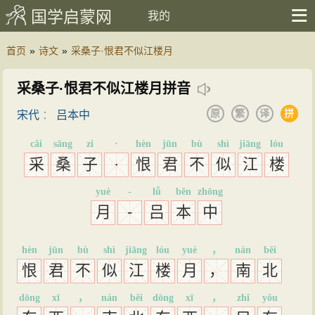
国学启蒙网
我的
首页
»
诗文
»
采桑子·恨君不似江楼月
采桑子·恨君不似江楼月拼音
原
繁
译
拼
宋代
：
吕本中
cǎi
sāng
zi
·
hèn
jūn
bù
shì
jiāng
lóu
采
桑
子
·
恨
君
不
似
江
楼
yuè
-
lǚ
běn
zhōng
月
-
吕
本
中
hèn
jūn
bù
shì
jiāng
lóu
yuè
，
nán
běi
恨
君
不
似
江
楼
月
，
南
北
dōng
xī
，
nán
běi
dōng
xī
，
zhǐ
yǒu