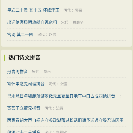
星岩二十景 其十五 杯峰浮玉
明代
：
郭棐
出迎使客质明放船自瓦窋归
宋代
：
黄庭坚
宫词 其二十四
宋代
：
赵佶
热门诗文拼音
丹青阁拼音
宋代
：
华岳
寄怀申念先司理拼音
明代
：
张萱
己未除日与啸麓薄游翠微元旦复至其地车中口占成四绝拼音
：
寄荅子立董兄拼音
黄浚
明代
：
边贡
丙寅春胡大声自桐庐守参政湖藩过松话旧诵予送通守殷君诗因用
韵赋以识别拼音
偈颂七十二首拼音
明代
：
顾清
宋代
：
释祖钦