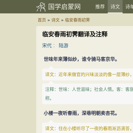
国学启蒙网
推荐
诗文
诗
首页
»
诗文
»
临安春雨初霁
临安春雨初霁翻译及注释
宋代
：
陆游
世味年来薄似纱，谁令骑马客京华。
译文：近年来做官的兴味淡淡的像一层薄纱
注释：世味：人世滋味；社会人情。客：客
称。
小楼一夜听春雨，深巷明朝卖杏花。
译文：住在小楼听尽了一夜的春雨淅沥滴答