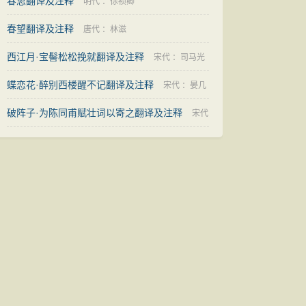
春思翻译及注释
明代
：
徐祯卿
春望翻译及注释
唐代
：
林滋
西江月·宝髻松松挽就翻译及注释
宋代
：
司马光
蝶恋花·醉别西楼醒不记翻译及注释
宋代
：
晏几
破阵子·为陈同甫赋壮词以寄之翻译及注释
道
宋代
：
辛弃疾