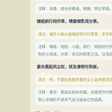
注释：深巷：很长的巷道。明朝：明日早晨
矮纸斜行闲作草，晴窗细乳戏分茶。
译文：铺开小纸从容地斜写行行草草，字字
注释：矮纸：短纸、小纸。斜行：倾斜的行
色的小泡沫。分茶：宋元时煎茶之法。注汤
素衣莫起风尘叹，犹及清明可到家。
译文：呵，不要叹息那京都的尘土会弄脏洁
注释：素衣：原指白色的衣服，这里用作代
担心京城的不良风气会污染自己的品质。