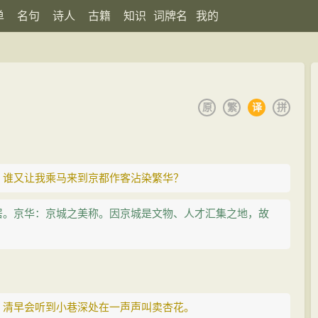
单
名句
诗人
古籍
知识
词牌名
我的
原
繁
译
拼
，谁又让我乘马来到京都作客沾染繁华？
居。京华：京城之美称。因京城是文物、人才汇集之地，故
，清早会听到小巷深处在一声声叫卖杏花。