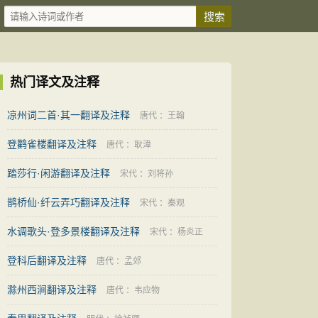
热门译文及注释
凉州词二首·其一翻译及注释
唐代
：
王翰
登鹳雀楼翻译及注释
唐代
：
耿湋
踏莎行·闲游翻译及注释
宋代
：
刘将孙
鹊桥仙·纤云弄巧翻译及注释
宋代
：
秦观
水调歌头·登多景楼翻译及注释
宋代
：
杨炎正
登科后翻译及注释
唐代
：
孟郊
滁州西涧翻译及注释
唐代
：
韦应物