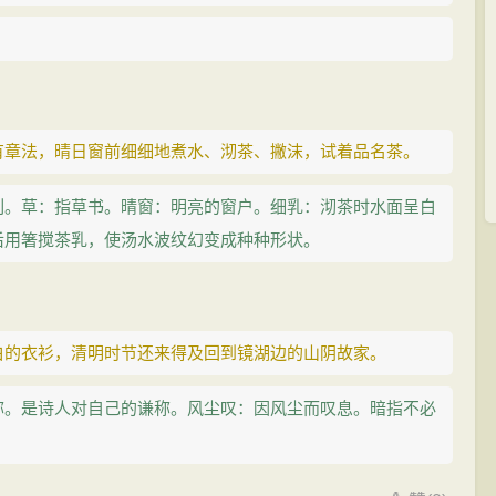
。
有章法，晴日窗前细细地煮水、沏茶、撇沫，试着品名茶。
列。草：指草书。晴窗：明亮的窗户。细乳：沏茶时水面呈白
后用箸搅茶乳，使汤水波纹幻变成种种形状。
白的衣衫，清明时节还来得及回到镜湖边的山阴故家。
称。是诗人对自己的谦称。风尘叹：因风尘而叹息。暗指不必