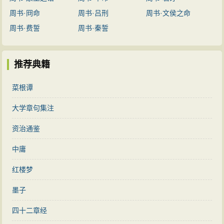
周书·冏命
周书·吕刑
周书·文侯之命
周书·费誓
周书·秦誓
推荐典籍
菜根谭
大学章句集注
资治通鉴
中庸
红楼梦
墨子
四十二章经