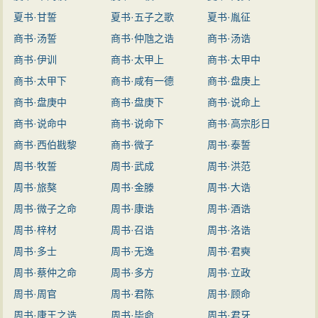
夏书·甘誓
夏书·五子之歌
夏书·胤征
商书·汤誓
商书·仲虺之诰
商书·汤诰
商书·伊训
商书·太甲上
商书·太甲中
商书·太甲下
商书·咸有一德
商书·盘庚上
商书·盘庚中
商书·盘庚下
商书·说命上
商书·说命中
商书·说命下
商书·高宗肜日
商书·西伯戡黎
商书·微子
周书·泰誓
周书·牧誓
周书·武成
周书·洪范
周书·旅獒
周书·金滕
周书·大诰
周书·微子之命
周书·康诰
周书·酒诰
周书·梓材
周书·召诰
周书·洛诰
周书·多士
周书·无逸
周书·君奭
周书·蔡仲之命
周书·多方
周书·立政
周书·周官
周书·君陈
周书·顾命
周书·康王之诰
周书·毕命
周书·君牙