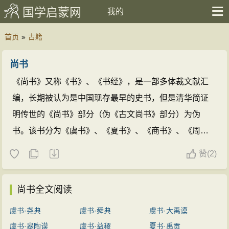
国学启蒙网
我的
首页
»
古籍
尚书
《尚书》又称《书》、《书经》，是一部多体裁文献汇
编，长期被认为是中国现存最早的史书，但是清华简证
明传世的《尚书》部分（伪《古文尚书》部分）为伪
书。该书分为《虞书》、《夏书》、《商书》、《周
书》。战国时期总称《书》，汉代改称《尚书》，即“上
赞
(
2)
古之书”。因是儒家五经之一，又称《书经》。内容主要
是君王任命官员或赏赐诸侯时发布的政令。
尚书全文阅读
虞书·尧典
虞书·舜典
虞书·大禹谟
虞书·皋陶谟
虞书·益稷
夏书·禹贡