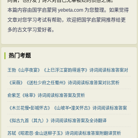
同情，也抒发了诗人对自己无辜被贬的愤懑之情。
本篇内容由国学启蒙网 yebeta.com 为您整理。如果觉得
文章对您学习考试有帮助，欢迎把国学启蒙网推荐给更
多的古文学习爱好者。
热门考题
王勃《山亭夜宴》《上巳浮江宴韵得遥字》诗词阅读标准答案对
比赏析
《采薇》《送杜少府之任蜀州》诗词阅读标准答案对比赏析
俞紫芝《咏草》诗词阅读标准答案及赏析
《木兰花慢•彭城怀古》《山坡羊•潼关怀古》诗词阅读标准答案
《拟古九首（其九）》诗词阅读标准答案及全诗翻译
苏轼《昭君怨·金山送柳子玉》诗词阅读标准答案附翻译赏析