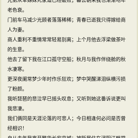
兄弟从军姊妹死家道已经破败；暮去朝来我也渐渐地年
老色衰。
门前车马减少光顾者落落稀稀；青春已逝我只得嫁给商
人为妻。
商人重利不重情常常轻易别离；上个月他去浮梁做茶叶
的生意。
他去了留下我在江口孤守空船；秋月与我作伴绕舱的秋
水凄寒。
更深夜阑常梦少年时作乐狂欢；梦中哭醒涕泪纵横污损
了粉颜。
我听琵琶的悲泣早已摇头叹息；又听到她这番诉说更叫
我悲凄。
我们俩同是天涯沦落的可悲人；今日相逢何必问是否曾
经相识！