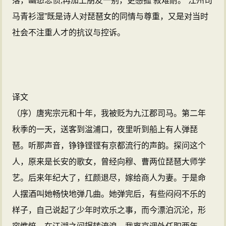
落，幽愁悲愤;再加上朋友一别，更感孤 寂难耐。“江州司
马青衫湿”既是诗人对琵琶女的同情与尊重，又是对当时
社会不注重人才的抗议与控诉。
译文
（序）唐宪宗元和十年，我被贬为九江郡司马。第二年
秋季的一天，送客到湓浦口，夜里听到船上有人弹琵
琶。听那声音，铮铮铿铿有京都流行的声韵。探问这个
人，原来是长安的歌女，曾经向穆、曹两位琵琶大师学
艺。后来年纪大了，红颜退尽，嫁给商人为妻。于是命
人摆酒叫她畅快地弹几曲。她弹完后，有些闷闷不乐的
样子，自己说起了少年时欢乐之事，而今漂泊沉沦，形