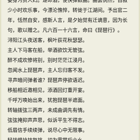
委身为贾人妇。遂命酒，使快弹数曲。曲罢悯然，自叙
少小时欢乐事，今漂沦憔悴，转徙于江湖间。予出官二
年，恬然自安，感斯人言，是夕始觉有迁谪意，因为长
句，歌以赠之。凡六百一十六言，命曰《琵琶行》。
浔阳江头夜送客，枫叶荻花秋瑟瑟。
主人下马客在船，举酒欲饮无管弦。
醉不成欢惨将别，别时茫茫江浸月。
忽闻水上琵琶声，主人忘归客不发。
寻声暗问弹者谁？琵琶声停欲语迟。
移船相近邀相见，添酒回灯重开宴。
千呼万唤始出来，犹抱琵琶半遮面。
转轴拨弦三两声，未成曲调先有情。
弦弦掩抑声声思，似诉平生不得志。
低眉信手续续弹，说尽心中无限事。