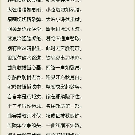
轻拢慢捻抹复挑，初为霓裳后六幺。
大弦嘈嘈如急雨，小弦切切如私语。
嘈嘈切切错杂弹，大珠小珠落玉盘。
间关莺语花底滑，幽咽泉流冰下难。
冰泉冷涩弦凝绝，凝绝不通声暂歇。
别有幽愁暗恨生，此时无声胜有声。
银瓶乍破水浆迸，铁骑突出刀枪鸣。
曲终收拨当心画，四弦一声如裂帛。
东船西舫悄无言，唯见江心秋月白。
沉吟放拨插弦中，整顿衣裳起敛容。
自言本是京城女，家在虾蟆陵下住。
十三学得琵琶成，名属教坊第一部。
曲罢常教善才伏，妆成每被秋娘妒。
五陵年少争缠头，一曲红绡不知数。