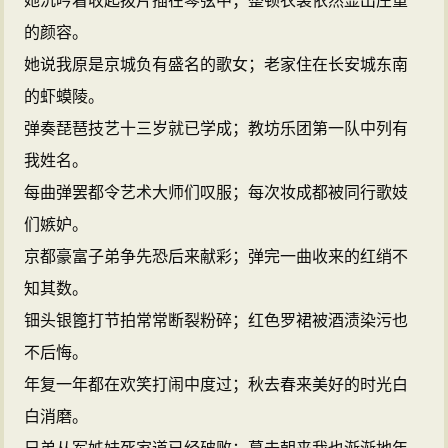
她沉吟着收起拨片插在琴弦中；整顿衣裳依然显出庄重
的颜容。
她说我原是京城负有盛名的歌女；老家住在长安城东南
的虾蟆陵。
弹奏琵琶技艺十三岁就已学成；教坊乐团第一队中列有
我姓名。
每曲弹罢都令艺术大师们叹服；每次妆成都被同行歌妓
们嫉妒。
京都豪富子弟争先恐后来献彩；弹完一曲收来的红绡不
知其数。
钿头银篦打节拍常常断裂粉碎；红色罗裙被酒渍染污也
不后悔。
年复一年都在欢笑打闹中度过；秋去春来美好的时光白
白消磨。