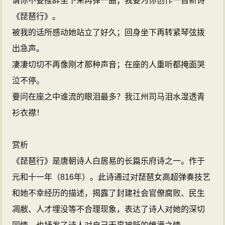
请你不要推辞坐下来再弹一曲；我要为你创作一首新诗
《琵琶行》。
被我的话所感动她站立了好久；回身坐下再转紧琴弦拨
出急声。
凄凄切切不再像刚才那种声音；在座的人重听都掩面哭
泣不停。
要问在座之中谁流的眼泪最多？我江州司马泪水湿透青
衫衣襟！
赏析
《琵琶行》是唐朝诗人白居易的长篇乐府诗之一。作于
元和十一年（816年）。此诗通过对琵琶女高超弹奏技艺
和她不幸经历的描述，揭露了封建社会官僚腐败、民生
凋敝、人才埋没等不合理现象，表达了诗人对她的深切