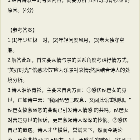
3.结合诗歌中的有关内容，简要分析“江州司马青衫湿”的
原因。(4分)
【参考答案】
1.(1)年少红极一时，(2)年轻闲度风月，(3)老大独守空
船。
2.解答此题，首先要从情与景的关系角度考虑抒情方式，
“美好时光”“倍感悲伤”应为乐景衬哀情;然后结合诗人的处
境分析。
3.诗人泪洒青衫，主要来自两方面：①感伤琵琶女的身
世，正如诗中云：“我闻琵琶已叹息，又闻此语重卿卿。”
琵琶女愤激幽怨的曲调已引发诗人情感 的共鸣，琵琶女
对苦楚身世的倾诉，更是激起诗人深深的怜悯。②感伤
自己的遭遇。诗人才华横溢，誉满天下，然而今朝沦