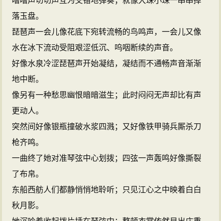
嘈嘈声切切声互为交错地弹奏；就像大珠小珠一串串掉
落玉盘。
琵琶声一会儿像花底下宛转流畅的鸟鸣声，一会儿又像
水在冰下流动受阻艰涩低沉、呜咽断续的声音。
好像水泉冷涩琵琶声开始凝结，凝结而不通畅声音渐渐
地中断。
像另有一种愁思幽恨暗暗滋生；此时闷闷无声却比有声
更动人。
突然间好像银瓶撞破水浆四溅；又好像铁甲骑兵厮杀刀
枪齐鸣。
一曲终了她对准琴弦中心划拨；四弦一声轰鸣好像撕裂
了布帛。
东船西舫人们都静悄悄地聆听；只见江心之中映着白白
秋月影。