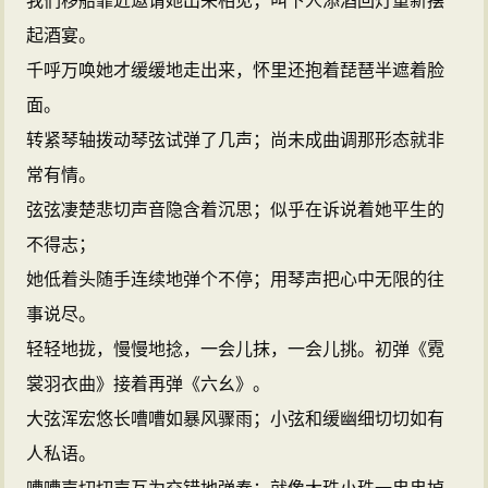
我们移船靠近邀请她出来相见；叫下人添酒回灯重新摆
起酒宴。
千呼万唤她才缓缓地走出来，怀里还抱着琵琶半遮着脸
面。
转紧琴轴拨动琴弦试弹了几声；尚未成曲调那形态就非
常有情。
弦弦凄楚悲切声音隐含着沉思；似乎在诉说着她平生的
不得志；
她低着头随手连续地弹个不停；用琴声把心中无限的往
事说尽。
轻轻地拢，慢慢地捻，一会儿抹，一会儿挑。初弹《霓
裳羽衣曲》接着再弹《六幺》。
大弦浑宏悠长嘈嘈如暴风骤雨；小弦和缓幽细切切如有
人私语。