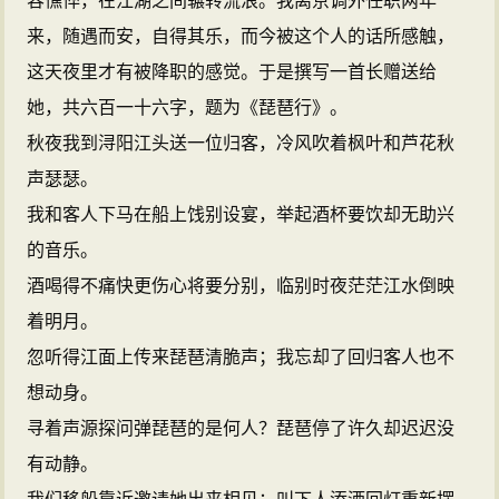
容憔悴，在江湖之间辗转流浪。我离京调外任职两年
来，随遇而安，自得其乐，而今被这个人的话所感触，
这天夜里才有被降职的感觉。于是撰写一首长赠送给
她，共六百一十六字，题为《琵琶行》。
秋夜我到浔阳江头送一位归客，冷风吹着枫叶和芦花秋
声瑟瑟。
我和客人下马在船上饯别设宴，举起酒杯要饮却无助兴
的音乐。
酒喝得不痛快更伤心将要分别，临别时夜茫茫江水倒映
着明月。
忽听得江面上传来琵琶清脆声；我忘却了回归客人也不
想动身。
寻着声源探问弹琵琶的是何人？琵琶停了许久却迟迟没
有动静。