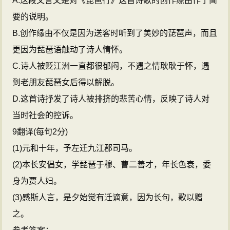
A.这段文言文是对《琵琶行》这首诗歌的创作缘由作了简
要的说明。
B.创作缘由不仅是因为送客时听到了美妙的琵琶声，而且
更因为琵琶语触动了诗人情怀。
C.诗人被贬江洲一直都很郁闷，不遇之情耿耿于怀，遇
到老朋友琵琶女后得以解脱。
D.这首诗抒发了诗人被排挤的悲苦心情，反映了诗人对
当时社会的控诉。
9翻译(每句2分)
(1)元和十年，予左迁九江郡司马。
(2)本长安倡女，学琵琶于穆、曹二善才，年长色衰，委
身为贾人妇。
(3)感斯人言，是夕始觉有迁谪意，因为长句，歌以赠
之。