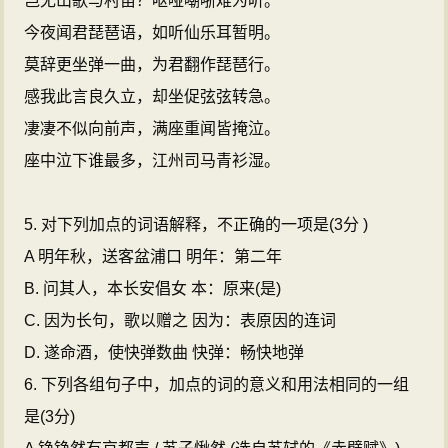
岂无山歌与村笛？呕哑嘲哳难为听。
今夜闻君琵琶语，如听仙乐耳暂明。
莫辞更坐弹一曲，为君翻作琵琶行。
感我此言良久立，却坐促弦弦转急。
凄凄不似向前声，满座重闻皆掩泣。
座中泣下谁最多，江州司马青衫湿。
5. 对下列加点的词语解释，不正确的一项是(3分 )
A 明年秋，送客盆浦口 明年：第二年
B. 问其人，本长安倡女 本：原来(是)
C. 因为长句，歌以赠之 因为：表原因的连词
D. 遂命酒，使快弹数曲 快弹：畅快地弹
6. 下列各组句子中，加点的词的意义和用法相同的一组
是(3分)