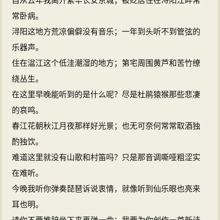
自从去年我离开繁华长安京城；被贬居住在浔阳江畔常
常卧病。
浔阳这地方荒凉偏僻没有音乐；一年到头听不到管弦的
乐器声。
住在湓江这个低洼潮湿的地方；第宅周围黄芦和苦竹缭
绕丛生。
在这里早晚能听到的是什么呢？尽是杜鹃猿猴那些悲凄
的哀鸣。
春江花朝秋江月夜那样好光景；也无可奈何常常取酒独
酌独饮。
难道这里就没有山歌和村笛吗？只是那音调嘶哑粗涩实
在难听。
今晚我听你弹奏琵琶诉说衷情，就像听到仙乐眼也亮来
耳也明。