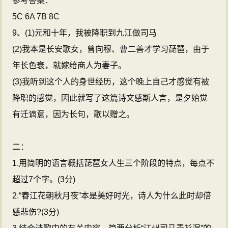
参考答案：
5C 6A 7B 8C
9、(1)元和十年，我被降职到九江做司马
(2)我本是长安歌女，曾向穆、曹二善才学习琵琶，由于
年长色衰，就嫁给商人为妻子。
(3)我听到这个人的身世经历，这个晚上自己才感觉有被
降职的感觉，因此就写了这篇诗文感斯人言，是夕始觉
有迁谪意，因为长句，歌以赠之。
二：
1.用简明的语言概括琵琶女人生三个阶段的特点，每点不
超过7个字。(3分)
2.“春江花朝秋月夜”本是美好时光，诗人为什么此时却倍
感悲伤?(3分)