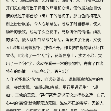
6.“伤”：离愁别恨；怎样描写：融情于景，作者就这样
开门见山地写出了特定的环境和心情。使他最为触目伤
情的莫过于那台阶（砌）下的落梅了。那白色的梅花从
树上纷纷飘落，令人心烦意乱。既写了时当春半，使人
肠断的景致，也写了久立花下，离愁满怀的情绪。纷乱
的落花，使人联想到愁绪的烦乱，落花拂了还满，又使
人联想到离愁萦怀，排遣不开。作者把白梅的落花比作
雪花，突出了一个“乱”字，花落在身上，拂之不尽，突
出了一个“还”字，这就在看来平常的景物中，寄寓了作者
特有的伤情。（4点各1分，语言1分）
7. 作者怀着这“伤”情，向远处望去，望着那遍地滋生的春
草，突然发现，“离恨却如春草，更行更远还生”。 “却
如”，正像的意思。“更行更远”是说无论走得多么远，自己
心中的“离恨”就像那无边无际、滋生不已的春草。无论人