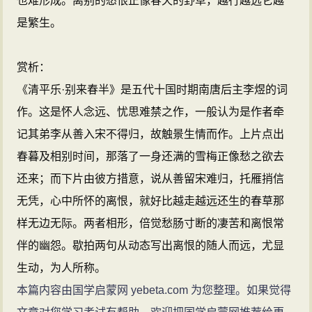
也难形成。离别的愁恨正像春天的野草，越行越远它越
是繁生。
赏析：
《清平乐·别来春半》是五代十国时期南唐后主李煜的词
作。这是怀人念远、忧思难禁之作，一般认为是作者牵
记其弟李从善入宋不得归，故触景生情而作。上片点出
春暮及相别时间，那落了一身还满的雪梅正像愁之欲去
还来；而下片由彼方措意，说从善留宋难归，托雁捎信
无凭，心中所怀的离恨，就好比越走越远还生的春草那
样无边无际。两者相形，倍觉愁肠寸断的凄苦和离恨常
伴的幽怨。歇拍两句从动态写出离恨的随人而远，尤显
生动，为人所称。
本篇内容由国学启蒙网 yebeta.com 为您整理。如果觉得