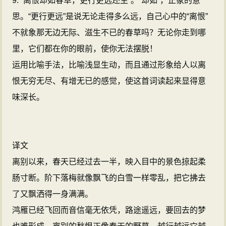
9. “离恨却如春草，更行更远还生”。“却如”，正象的意
思。“更行更远”是说无论走得多么远，自己心中的“离恨”
不就象那无边无际、滋生不已的春草吗？无论你走到哪
里，它们都在你的眼前，使你无法摆脱！
运用比喻手法，比喻浅显生动，而且通过形象给人以离
恨无穷无尽、有增无已的感觉，使这首词读起来显得意
味深长。
译文
离别以来，春天已经过去一半，映入目中的景色掠起柔
肠寸断。阶下落梅就像飘飞的白雪一样零乱，把它拂去
了又飘洒得一身满满。
鸿雁已经飞回而音信毫无依凭，路途遥远，要回去的梦