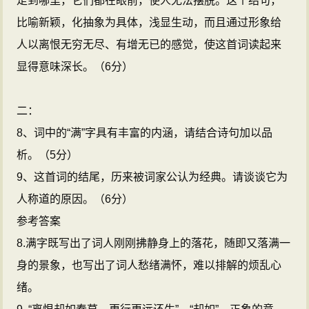
走到哪里，它们都在眼前，使人无法摆脱。这个结句，
比喻新颖，化抽象为具体，浅显生动，而且通过形象给
人以离恨无穷无尽、有增无已的感觉，使这首词读起来
显得意味深长。（6分）
二：
8、词中的“满”字具有丰富的内涵，请结合诗句加以品
析。（5分）
9、这首词的结尾，历来被词家公认为经典。请谈谈它为
人称道的原因。（6分）
参考答案
8.满字既写出了词人刚刚拂静身上的落花，随即又落满一
身的景象，也写出了词人愁绪满怀，难以排解的烦乱心
绪。