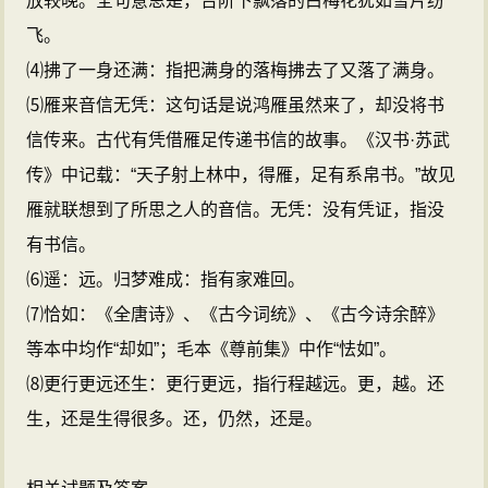
放较晚。全句意思是，台阶下飘落的白梅花犹如雪片纷
飞。
⑷拂了一身还满：指把满身的落梅拂去了又落了满身。
⑸雁来音信无凭：这句话是说鸿雁虽然来了，却没将书
信传来。古代有凭借雁足传递书信的故事。《汉书·苏武
传》中记载：“天子射上林中，得雁，足有系帛书。”故见
雁就联想到了所思之人的音信。无凭：没有凭证，指没
有书信。
⑹遥：远。归梦难成：指有家难回。
⑺恰如：《全唐诗》、《古今词统》、《古今诗余醉》
等本中均作“却如”；毛本《尊前集》中作“怯如”。
⑻更行更远还生：更行更远，指行程越远。更，越。还
生，还是生得很多。还，仍然，还是。