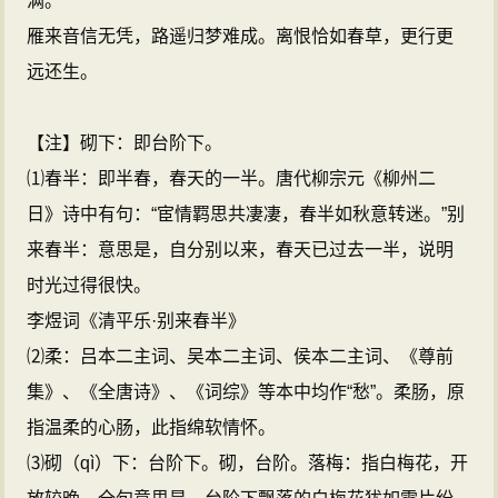
满。
雁来音信无凭，路遥归梦难成。离恨恰如春草，更行更
远还生。
【注】砌下：即台阶下。
⑴春半：即半春，春天的一半。唐代柳宗元《柳州二
日》诗中有句：“宦情羁思共凄凄，春半如秋意转迷。”别
来春半：意思是，自分别以来，春天已过去一半，说明
时光过得很快。
李煜词《清平乐·别来春半》
⑵柔：吕本二主词、吴本二主词、侯本二主词、《尊前
集》、《全唐诗》、《词综》等本中均作“愁”。柔肠，原
指温柔的心肠，此指绵软情怀。
⑶砌（qì）下：台阶下。砌，台阶。落梅：指白梅花，开