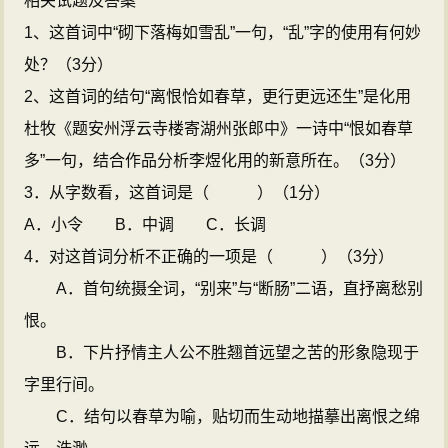
相关试题及答案
1、这首词中“砌下落梅如雪乱”一句，“乱”字的使用有何妙
处？（3分）
2、这首词的结句“离恨恰如春草，更行更远还生”是化用
杜牧《题安州浮云寺楼寄湖州张郎中》一诗中“恨如春草
多”一句，结合作品分析李煜化用的新意所在。（3分）
3．从字数看，这首词是（ ）（1分）
A．小令 B．中调 C．长调
4．对这首词分析不正确的一项是（ ）（3分）
A．首句统摄全词，“别来”与“断肠”二语，直抒离愁别
恨。
B．下片抒情主人公不胜翘首远望之苦的形象隐现于
字里行间。
C．结句以春草为喻，贴切而生动地描摹出离恨之绵