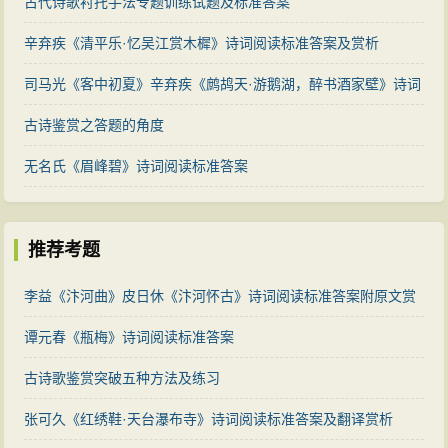
古代诗歌衬托手法专题训练试题及标准答案
辛弃疾《清平乐·忆吴江赏木樨》诗词阅读标准答案及赏析
司马光《客中初夏》辛弃疾《鹧鸪天·游鹅湖，醉书酒家壁》诗词
阅读标准答案对比
古诗鉴赏之答题的角度
无名氏《眉峰碧》诗词阅读标准答案
推荐考题
李益《汴河曲》皮日休《汴河怀古》诗词阅读标准答案附原文赏
析
谭元春《瓶梅》诗词阅读标准答案
古诗歌鉴赏突破五种方法及练习
张可久《红绣鞋·天台瀑布寺》诗词阅读标准答案及翻译赏析