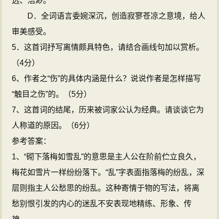
远、浩渺。
D．全词语言委婉深沉，创造寂寥苍凉之意境，给人
审美感受。
5．这首词抒写离情颇具特色，请结合画线句加以赏析。
（4分）
6、作者之“伤”的具体内涵是什么？说说作者是怎样描写
“触目之伤”的。（5分）
7、这首词的结尾，历来被词家公认为经典。请谈谈它为
人称道的原因。（6分）
参考答案：
1、“砌下落梅如雪乱”的意思是主人公在阶前伫立良久，
梅花如雪片一样纷纷落下。“乱”字表面指落梅的纷乱，深
层则指主人公愁思的纷乱。这种寄情于物的写法，将离
愁别恨引发的内心的迷乱不安表现地精练、形象、传