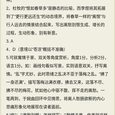
神。
2、杜牧的“恨如春草多”是静态的比喻，而李煜将其拓展
到了“更行更远还生”的动态境界，将春草一样的“离恨”与
行人远去的情景结合起来，写出离愁别恨生成、增长的
过程，生动形象，别有新意。
3. A
4．D（意境以“苍凉”概括不准确）
5.可就寓情于景、双关等角度赏析，角度1分，分析2分，
语言1分。如：画线句看似写景，实则语意双关，抒写离
情。“乱”字尤妙，此时思绪之乱决不亚于落梅之乱。“拂了
一身还满”，描写落梅沾满衣襟，拂去又来，这落不尽、
拂不尽的梅花，犹如他心中驱不散、挥不走的离愁。一
笔两到，于婉曲回环中见情思，将离人愁肠欲断的内心
悲痛形象化地展现在读者面前。