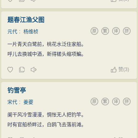
题春江渔父图
原
繁
译
拼
元代
：
杨维桢
一片青天白鹭前，桃花水泛住家船。
呼儿去换城中酒，新得槎头缩项鯿。
赞
(
3)
钓雪亭
原
繁
译
拼
宋代
：
姜夔
阑干风冷雪漫漫，惆怅无人把钓竿。
时有官船桥畔过，白鸥飞去落前滩。