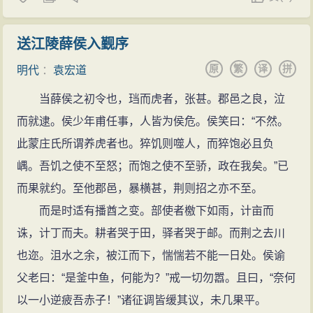
送江陵薛侯入觐序
原
繁
译
拼
明代
：
袁宏道
当薛侯之初令也，珰而虎者，张甚。郡邑之良，泣
而就逮。侯少年甫任事，人皆为侯危。侯笑曰：“不然。
此蒙庄氏所谓养虎者也。猝饥则噬人，而猝饱必且负
嵎。吾饥之使不至怒；而饱之使不至骄，政在我矣。”已
而果就约。至他郡邑，暴横甚，荆则招之亦不至。
而是时适有播酋之变。部使者檄下如雨，计亩而
诛，计丁而夫。耕者哭于田，驿者哭于邮。而荆之去川
也迩。沮水之余，被江而下，惴惴若不能一日处。侯谕
父老曰：“是釜中鱼，何能为？”戒一切勿嚣。且曰，“奈何
以一小逆疲吾赤子！”诸征调皆缓其议，未几果平。