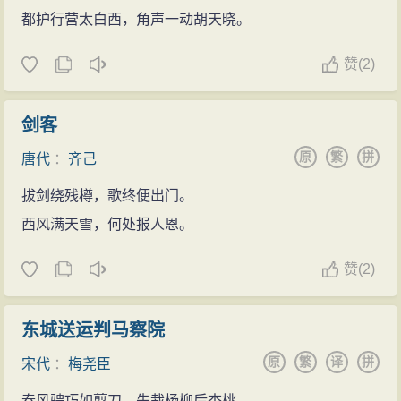
都护行营太白西，角声一动胡天晓。
赞
(
2)
剑客
原
繁
拼
唐代
：
齐己
拔剑绕残樽，歌终便出门。
西风满天雪，何处报人恩。
赞
(
2)
东城送运判马察院
原
繁
译
拼
宋代
：
梅尧臣
春风骋巧如翦刀，先裁杨柳后杏桃。