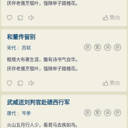
厌伴老儒烹瓠叶，强随举子踏槐花。
赞
(
3)
和董传留别
原
繁
译
拼
宋代
：
苏轼
粗缯大布裹生涯，腹有诗书气自华。
厌伴老儒烹瓠叶，强随举子踏槐花。
赞
(
3)
武威送刘判官赴碛西行军
原
繁
译
拼
唐代
：
岑参
火山五月行人少，看君马去疾如鸟。