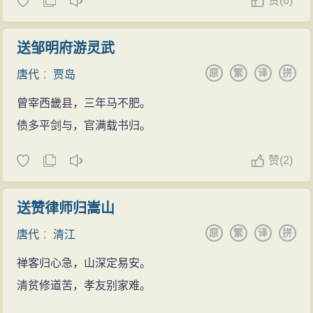
赞
(
6)
送邹明府游灵武
原
繁
译
拼
唐代
：
贾岛
曾宰西畿县，三年马不肥。
债多平剑与，官满载书归。
赞
(
2)
送赞律师归嵩山
原
繁
译
拼
唐代
：
清江
禅客归心急，山深定易安。
清贫修道苦，孝友别家难。