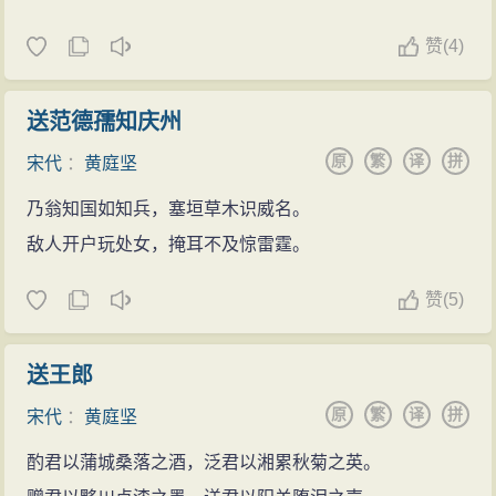
赞
(
4)
送范德孺知庆州
原
繁
译
拼
宋代
：
黄庭坚
乃翁知国如知兵，塞垣草木识威名。
敌人开户玩处女，掩耳不及惊雷霆。
赞
(
5)
送王郎
原
繁
译
拼
宋代
：
黄庭坚
酌君以蒲城桑落之酒，泛君以湘累秋菊之英。