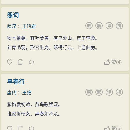
怨词
原
繁
译
拼
两汉
：
王昭君
秋木萋萋，其叶萎黄，有鸟处山，集于苞桑。
养育毛羽，形容生光，既得行云，上游曲房。
赞
(
4)
早春行
原
繁
译
拼
唐代
：
王维
紫梅发初遍，黄鸟歌犹涩。
谁家折杨女，弄春如不及。
赞
(
5)