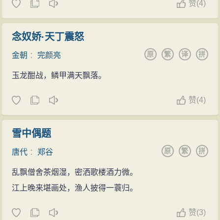
赞
(
4)
念奴娇·天丁震怒
原
繁
译
拼
金朝
：
完颜亮
玉龙酣战，鳞甲满天飘落。
赞
(
4)
雪中偶题
原
繁
拼
唐代
：
郑谷
乱飘僧舍茶烟湿，密洒歌楼酒力微。
江上晚来堪画处，渔人披得一蓑归。
赞
(
3)