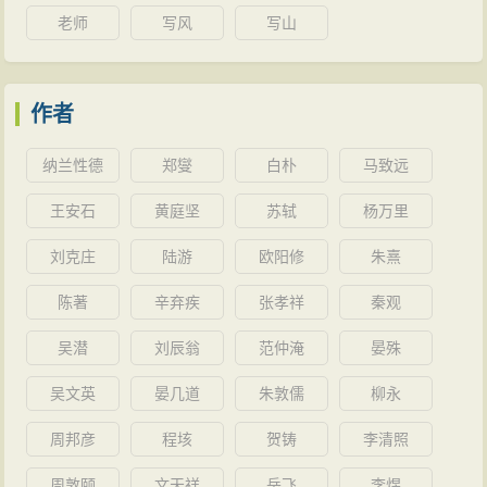
老师
写风
写山
作者
纳兰性德
郑燮
白朴
马致远
王安石
黄庭坚
苏轼
杨万里
刘克庄
陆游
欧阳修
朱熹
陈著
辛弃疾
张孝祥
秦观
吴潜
刘辰翁
范仲淹
晏殊
吴文英
晏几道
朱敦儒
柳永
周邦彦
程垓
贺铸
李清照
周敦颐
文天祥
岳飞
李煜