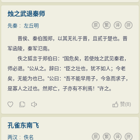
烛之武退秦师
原
繁
译
拼
先秦
：
左丘明
晋侯、秦伯围郑，以其无礼于晋，且贰于楚也。晋
军函陵，秦军氾南。
佚之狐言于郑伯曰：“国危矣，若使烛之武见秦君，
师必退。”公从之。辞曰：“臣之壮也，犹不如人；今老
矣，无能为也已。”公曰：“吾不能早用子，今急而求子，
是寡人之过也。然郑亡，子亦有不利焉！”许之。
赞
(
8)
孔雀东南飞
原
繁
译
拼
两汉
：
佚名