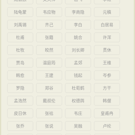
陆龟蒙
韦应物
李商隐
元稹
刘禹锡
齐己
李白
白居易
杜甫
张籍
姚合
许浑
杜牧
皎然
刘长卿
贯休
贾岛
温庭筠
孟郊
王维
韩愈
王建
钱起
岑参
罗隐
郑谷
杜荀鹤
方干
孟浩然
戴叔伦
权德舆
韩偓
皮日休
张祜
韦庄
皇甫冉
张乔
张说
吴融
卢纶