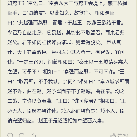
知燕王？’臣语曰：‘臣尝从大王与燕王会境上，燕王私握
臣手，曰“愿结友”。以此知之，故欲往。’相如谓臣
曰：‘夫赵强而燕弱，而君幸于赵王，故燕王欲结于君。
今君乃亡赵走燕，燕畏赵，其势必不敢留君，而束君归
赵矣。君不如肉袒伏斧质请罪，则幸得脱矣。’臣从其
计，大王亦幸赦臣。臣窃以为其人勇士，有智谋，宜可
使。”于是王召见，问蔺相如曰：“秦王以十五城请易寡人
之璧，可予不？”相如曰：“秦强而赵弱，不可不许。”王
曰：“取吾璧，不予我城，奈何？”相如曰：“秦以城求璧而
赵不许，曲在赵。赵予璧而秦不予赵城，曲在秦。均之
二策，宁许以负秦曲。”王曰：“谁可使者？”相如曰：“王
必无人，臣愿奉璧往使。城入赵而璧留秦；城不入，臣
请完璧归赵。”赵王于是遂遣相如奉璧西入秦。
赞
(
5)