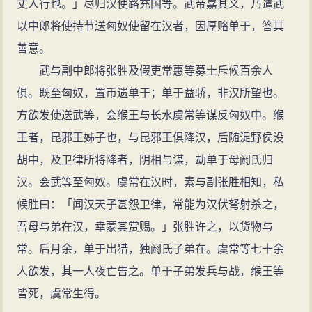
丈人行也。」尽归汉使路充国等。武帝嘉其义，乃遣武
以中郎将使持节送匈奴使留在汉者，因厚赂单于，答其
善意。
武与副中郎将张胜及假吏常惠等募士斥候百余人
俱。既至匈奴，置币遗单于；单于益骄，非汉所望也。
方欲发使送武等，会缑王与长水虞常等谋反匈奴中。缑
王者，昆邪王姊子也，与昆邪王俱降汉，后随浞野侯没
胡中，及卫律所将降者，阴相与谋，劫单于母阏氏归
汉。会武等至匈奴。虞常在汉时，素与副张胜相知，私
候胜曰：「闻汉天子甚怨卫律，常能为汉伏弩射杀之，
吾母与弟在汉，幸蒙其赏赐。」张胜许之，以货物与
常。后月余，单于出猎，独阏氏子弟在。虞常等七十余
人欲发，其一人夜亡告之。单于子弟发兵与战，缑王等
皆死，虞常生得。