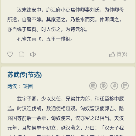
汉末建安中，庐江府小吏焦仲卿妻刘氏，为仲卿母
所遣，自誓不嫁。其家逼之，乃投水而死。仲卿闻之，
亦自缢于庭树。时人伤之，为诗云尔。
孔雀东南飞，五里一徘徊。
赞
(
6)
苏武传(节选)
原
繁
译
拼
两汉
：
班固
武字子卿，少以父任，兄弟并为郎，稍迁至栘中厩
监。时汉连伐胡，数通使相窥观。匈奴留汉使郭吉、路
充国等前后十余辈，匈奴使来，汉亦留之以相当。天汉
元年，且鞮侯单于初立，恐汉袭之，乃曰：「汉天子我