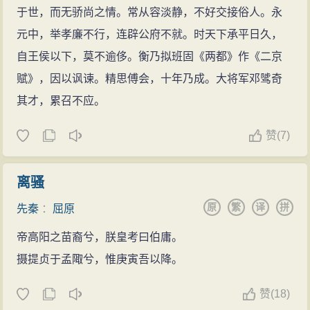
于世，而无骄尚之情。常从容淡静，不好交接俗人。永
元中，举孝廉不行，连辟公府不就。时天下承平日久，
自王侯以下，莫不逾侈。衡乃拟班固《两都》作《二京
赋》，因以讽谏。精思傅会，十年乃成。大将军邓骘奇
其才，累召不应。
赞
(
7)
离骚
原
繁
译
拼
先秦
：
屈原
帝高阳之苗裔兮，朕皇考曰伯庸。
摄提贞于孟陬兮，惟庚寅吾以降。
赞
(
18)