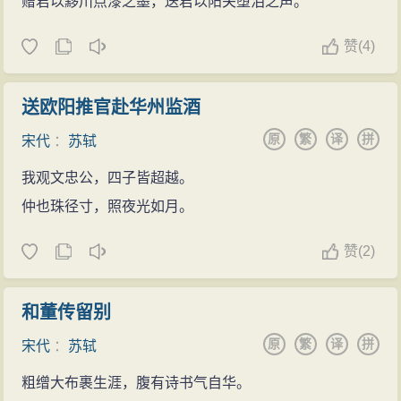
赠君以黟川点漆之墨，送君以阳关堕泪之声。
赞
(
4)
送欧阳推官赴华州监酒
原
繁
译
拼
宋代
：
苏轼
我观文忠公，四子皆超越。
仲也珠径寸，照夜光如月。
赞
(
2)
和董传留别
原
繁
译
拼
宋代
：
苏轼
粗缯大布裹生涯，腹有诗书气自华。