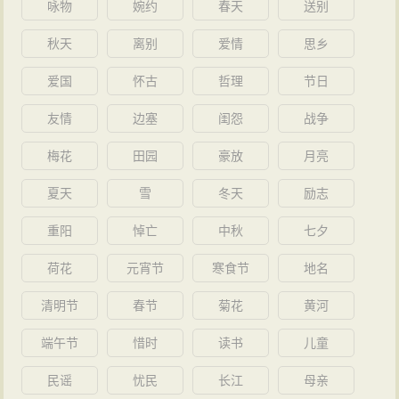
咏物
婉约
春天
送别
秋天
离别
爱情
思乡
爱国
怀古
哲理
节日
友情
边塞
闺怨
战争
梅花
田园
豪放
月亮
夏天
雪
冬天
励志
重阳
悼亡
中秋
七夕
荷花
元宵节
寒食节
地名
清明节
春节
菊花
黄河
端午节
惜时
读书
儿童
民谣
忧民
长江
母亲