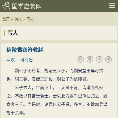
国学启蒙网
首页
»
诗文
»
写人
写人
信陵君窃符救赵
原
繁
译
拼
两汉
：
司马迁
魏公子无忌者，魏昭王少子，而魏安釐王异母弟
也。昭王薨，安釐王即位，封公子为信陵君。
公子为人，仁而下士，士无贤不肖，皆谦而礼交
之，不敢以其富贵骄士。士以此方数千里争往归之，致
食客三千。当是时，诸侯以公子贤，多客，不敢加兵谋
魏十余年。