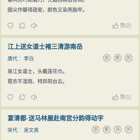
圆尖作瓣得疏密，颜色又染燕脂牢。
赞
(
2)
江上送女道士褚三清游南岳
原
繁
拼
唐代
：
李白
吴江女道士，头戴莲花巾。
霓衣不湿雨，特异阳台云。
赞
(
1)
宴清都·送马林屋赴南宫分韵得动字
原
繁
译
拼
宋代
：
吴文英