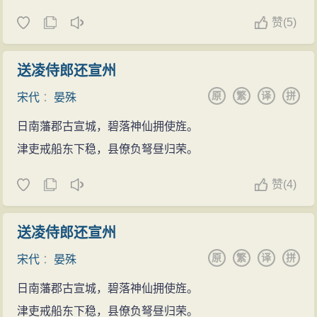
赞
(
5)
送凌侍郎还宣州
原
繁
译
拼
宋代
：
晏殊
日南藩郡古宣城，碧落神仙拥使旌。
津吏戒船东下稳，县僚负弩昼归荣。
赞
(
4)
送凌侍郎还宣州
原
繁
译
拼
宋代
：
晏殊
日南藩郡古宣城，碧落神仙拥使旌。
津吏戒船东下稳，县僚负弩昼归荣。