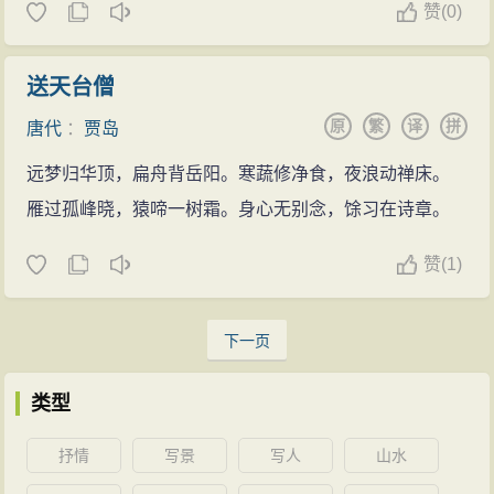
赞
(
0)
送天台僧
原
繁
译
拼
唐代
：
贾岛
远梦归华顶，扁舟背岳阳。寒蔬修净食，夜浪动禅床。
雁过孤峰晓，猿啼一树霜。身心无别念，馀习在诗章。
赞
(
1)
下一页
类型
抒情
写景
写人
山水