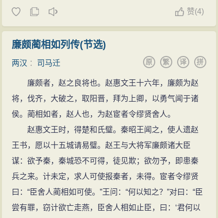
赞
(
4)
廉颇蔺相如列传(节选)
原
繁
译
拼
两汉
：
司马迁
廉颇者，赵之良将也。赵惠文王十六年，廉颇为赵
将，伐齐，大破之，取阳晋，拜为上卿，以勇气闻于诸
侯。蔺相如者，赵人也，为赵宦者令缪贤舍人。
赵惠文王时，得楚和氏璧。秦昭王闻之，使人遗赵
王书，愿以十五城请易璧。赵王与大将军廉颇诸大臣
谋：欲予秦，秦城恐不可得，徒见欺；欲勿予，即患秦
兵之来。计未定，求人可使报秦者，未得。宦者令缪贤
曰：“臣舍人蔺相如可使。”王问：“何以知之？”对曰：“臣
尝有罪，窃计欲亡走燕，臣舍人相如止臣，曰：‘君何以