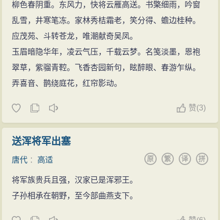
柳色春阴重。东风力，快将云雁高送。书檠细雨，吟窗
乱雪，井寒笔冻。家林秀桔霜老，笑分得、蟾边桂种。
应茂苑、斗转苍龙，唯潮献奇吴凤。
玉眉暗隐华年，凌云气压，千载云梦。名笺淡墨，恩袍
翠草，紫骝青鞚。飞香杏园新句，眩醉眼、春游乍纵。
弄喜音、鹊绕庭花，红帘影动。
赞
(
3)
送浑将军出塞
原
繁
译
拼
唐代
：
高适
将军族贵兵且强，汉家已是浑邪王。
子孙相承在朝野，至今部曲燕支下。