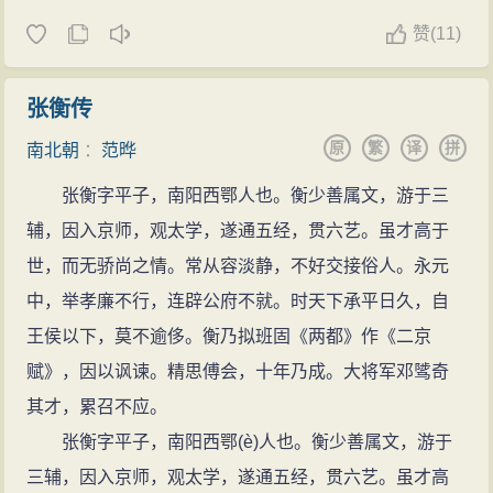
赞
(
11)
张衡传
原
繁
译
拼
南北朝
：
范晔
张衡字平子，南阳西鄂人也。衡少善属文，游于三
辅，因入京师，观太学，遂通五经，贯六艺。虽才高于
世，而无骄尚之情。常从容淡静，不好交接俗人。永元
中，举孝廉不行，连辟公府不就。时天下承平日久，自
王侯以下，莫不逾侈。衡乃拟班固《两都》作《二京
赋》，因以讽谏。精思傅会，十年乃成。大将军邓骘奇
其才，累召不应。
张衡字平子，南阳西鄂(è)人也。衡少善属文，游于
三辅，因入京师，观太学，遂通五经，贯六艺。虽才高