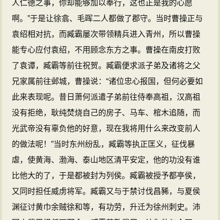
人仁德之事，你却能够加以奉行，这也正是我的心愿
啊。”于是让徐翕、毛晖二人都做了郡守。当时曹操正与
袁绍相对抗，而臧霸屡次带领精兵进入青州，所以曹操
能专心应付袁绍，不用顾念东方之事。曹操在南皮打败
了袁谭，臧霸等前往祝贺。臧霸便求派子弟及诸将之父
兄家属前往邺城，曹操说：“诸位忠心报国，但何必要如
此来表现呢。昔日萧何派遣子弟前往侍奉高祖，汉高祖
没有拒绝，耿纯焚烧自己的房子、马车、棺木追随，而
光武帝没有辜负他的好意，现在我将用什么来改变前人
的做法呢！”当时东州纷乱，臧霸等执正匡义，征伐暴
虐，使黄海、渤海、泰山地区清平安定，他的功没有谁
比他大的了，于是都被封为列侯。臧霸被授予都亭侯，
又同时担任威虏将军。臧霸又与于禁讨伐昌豨，与夏侯
渊征讨黄巾余贼徐和等，有功劳，升迁为徐州刺史。沛