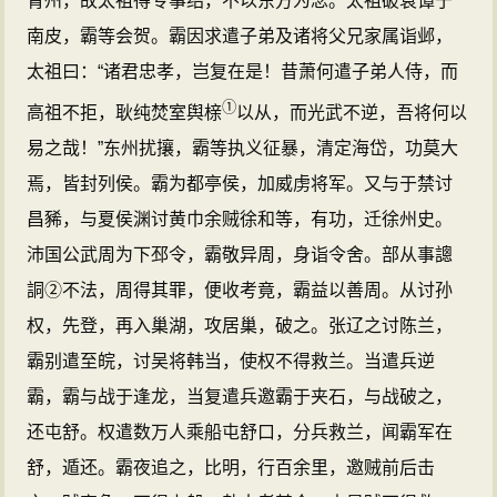
青州，故太祖得专事绍，不以东方为念。太祖破袁谭于
南皮，霸等会贺。霸因求遣子弟及诸将父兄家属诣邺，
太祖曰：“诸君忠孝，岂复在是！昔萧何遣子弟人侍，而
①
高祖不拒，耿纯焚室舆榇
以从，而光武不逆，吾将何以
易之哉！”东州扰攘，霸等执义征暴，清定海岱，功莫大
焉，皆封列侯。霸为都亭侯，加威虏将军。又与于禁讨
昌豨，与夏侯渊讨黄巾余贼徐和等，有功，迁徐州史。
沛国公武周为下邳令，霸敬异周，身诣令舍。部从事謥
詷②不法，周得其罪，便收考竟，霸益以善周。从讨孙
权，先登，再入巢湖，攻居巢，破之。张辽之讨陈兰，
霸别遣至皖，讨吴将韩当，使权不得救兰。当遣兵逆
霸，霸与战于逢龙，当复遣兵邀霸于夹石，与战破之，
还屯舒。权遣数万人乘船屯舒口，分兵救兰，闻霸军在
舒，遁还。霸夜追之，比明，行百余里，邀贼前后击