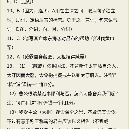
9、D（迎战）
10、B（因为，连词。A用在主谓之间，取消句子独立
性；助词，定语后置的标志。C:于之，兼词；句末语气
词。D在，介词；向、对，介词）
11、C（②写其亡命东海③对吕布的帮助 ⑤讨伐黄巾
军）
12、A（臧霸自身藏匿，太祖搜得臧霸）
13、（1）（臧戒）依据国法，不肯听任太守私自杀人，
太守因而大怒，命令拘捕臧戒并送到太守府去。注“听”
“私”“诣”译错一个扣1分。
（2）曹公很清楚战事顺利与否，怎么可能舍弃我们呢？
注：“明”“利钝”“捐”译错一个扣1分。
（3）我受主公（太祖）存命保全之恩，不敢违其命令。
不过有意于称王称霸的君主应该以义相告（不宜威