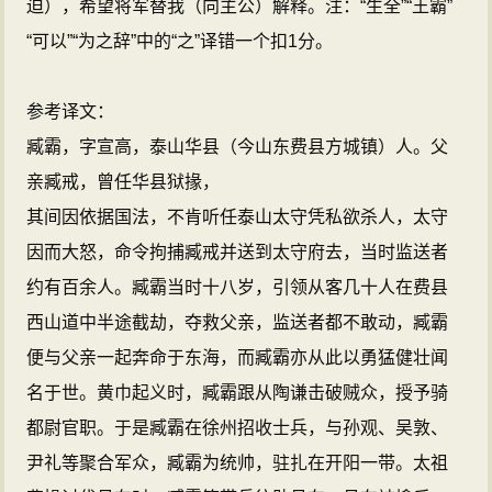
迫），希望将军替我（向主公）解释。注：“生全”“王霸”
“可以”“为之辞”中的“之”译错一个扣1分。
参考译文：
臧霸，字宣高，泰山华县（今山东费县方城镇）人。父
亲臧戒，曾任华县狱掾，
其间因依据国法，不肯听任泰山太守凭私欲杀人，太守
因而大怒，命令拘捕臧戒并送到太守府去，当时监送者
约有百余人。臧霸当时十八岁，引领从客几十人在费县
西山道中半途截劫，夺救父亲，监送者都不敢动，臧霸
便与父亲一起奔命于东海，而臧霸亦从此以勇猛健壮闻
名于世。黄巾起义时，臧霸跟从陶谦击破贼众，授予骑
都尉官职。于是臧霸在徐州招收士兵，与孙观、吴敦、
尹礼等聚合军众，臧霸为统帅，驻扎在开阳一带。太祖