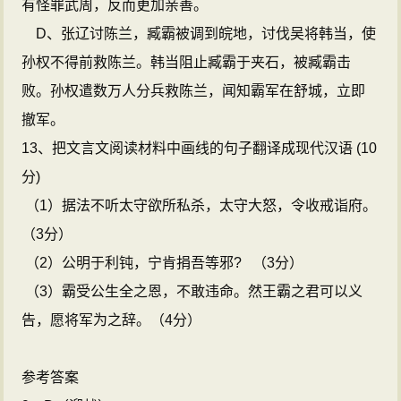
有怪罪武周，反而更加亲善。
D、张辽讨陈兰，臧霸被调到皖地，讨伐吴将韩当，使
孙权不得前救陈兰。韩当阻止臧霸于夹石，被臧霸击
败。孙权遣数万人分兵救陈兰，闻知霸军在舒城，立即
撤军。
13、把文言文阅读材料中画线的句子翻译成现代汉语 (10
分)
（1）据法不听太守欲所私杀，太守大怒，令收戒诣府。
（3分）
（2）公明于利钝，宁肯捐吾等邪?
（3分）
（3）霸受公生全之恩，不敢违命。然王霸之君可以义
告，愿将军为之辞。（4分）
参考答案