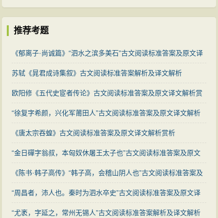
推荐考题
《郁离子·尚诚篇》“泗水之滨多美石”古文阅读标准答案及原文译
文解析
苏轼《晁君成诗集叙》古文阅读标准答案解析及译文解析
欧阳修《五代史宦者传论》古文阅读标准答案及原文译文解析赏
析
“徐复字希颜，兴化军莆田人”古文阅读标准答案及原文译文解析
《唐太宗吞蝗》古文阅读标准答案及原文译文解析赏析
“金日磾字翁叔，本匈奴休屠王太子也”古文阅读标准答案及原文
译文解析
《陈书·韩子高传》“韩子高，会稽山阴人也”古文阅读标准答案及
原文译文解析
“周昌者，沛人也。秦时为泗水卒史”古文阅读标准答案及原文译
文解析
“尤袤，字延之，常州无锡人”古文阅读标准答案解析及译文解析