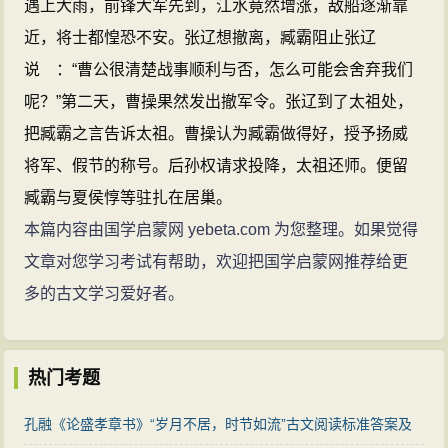
遇上大雨，前锋大军先到，江水竟然增涨，敌船逐渐靠
近，将士都惶恐不安。张辽想撤离，臧霸阻止张辽
说 ：“曹公很清楚战事顺利与否，怎么可能会舍弃我们
呢？”第二天，曹操果然发出撤军令。张辽到了太祖处，
把臧霸之言告诉太祖。曹操认为臧霸做得好，授予扬威
将军、假节的称号。后孙权请求投降，太祖还师。便留
臧霸与夏侯惇等驻扎在居巢。
本篇内容由国学启蒙网 yebeta.com 为您整理。如果觉得
文章对您学习考试有帮助，欢迎把国学启蒙网推荐给更
多的古文学习爱好者。
热门考题
孔融《论盛孝章书》“岁月不居，时节如流”古文阅读标准答案及