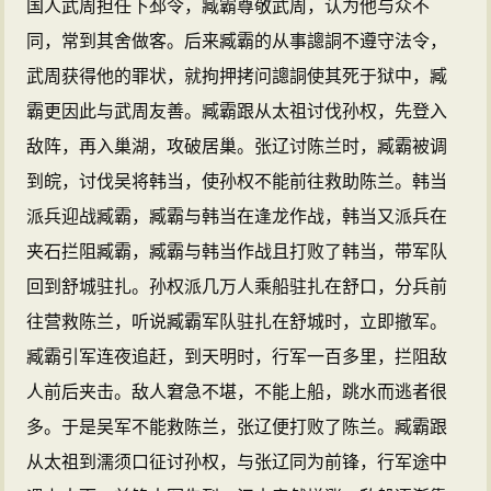
国人武周担任下邳令，臧霸尊敬武周，认为他与众不
同，常到其舍做客。后来臧霸的从事謥詷不遵守法令，
武周获得他的罪状，就拘押拷问謥詷使其死于狱中，臧
霸更因此与武周友善。臧霸跟从太祖讨伐孙权，先登入
敌阵，再入巢湖，攻破居巢。张辽讨陈兰时，臧霸被调
到皖，讨伐吴将韩当，使孙权不能前往救助陈兰。韩当
派兵迎战臧霸，臧霸与韩当在逢龙作战，韩当又派兵在
夹石拦阻臧霸，臧霸与韩当作战且打败了韩当，带军队
回到舒城驻扎。孙权派几万人乘船驻扎在舒口，分兵前
往营救陈兰，听说臧霸军队驻扎在舒城时，立即撤军。
臧霸引军连夜追赶，到天明时，行军一百多里，拦阻敌
人前后夹击。敌人窘急不堪，不能上船，跳水而逃者很
多。于是吴军不能救陈兰，张辽便打败了陈兰。臧霸跟
从太祖到濡须口征讨孙权，与张辽同为前锋，行军途中