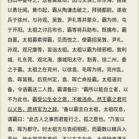
西山中要夺之，送者莫敢动，因与父俱亡命东海，由是
以勇壮闻。黄巾起，霸从陶谦击破之，拜骑都尉。遂收
兵于徐州，与孙观、吴敦、尹礼等并聚众，霸为帅，屯
于开阳。太祖之讨吕布也，霸等将兵助布。既擒布，霸
自匿。太祖募索得霸，见而悦之，使霸招吴敦、尹礼、
孙观、观兄康等，皆诣太祖。太祖以霸为琅邪相，敦利
城、礼东莞、观北海、康城阳太守，割青、徐二州，委
之于霸。太祖之在兖州，以徐翕、毛晖为将。兖州乱，
翕、晖皆叛。后兖州定，翕、晖亡命投霸。太祖语刘
备，令语霸送二人首。霸谓备曰：“霸所以能自立者，以
不为此也。
霸受公生全之恩，不敢违命。然王霸之君可
以义告，愿将军为之辞
。”备以霸言白太祖，太祖叹息，
谓霸曰：“此古人之事而君能行之，孤之愿也。”乃皆以
翕、晖为郡守。时太祖方与袁绍相拒，而霸数以精兵入