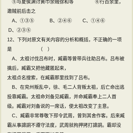
⑤与夏侯渊讨黄巾余贼徐和等
⑥行百余里，
邀贼前后击之
A、①③⑤
B、②④⑥
C、①④⑥
D、②③⑤
12、下列对原文有关内容的分析和概括，不正确的一项
是
（
）
A、太祖讨伐吕布时，臧霸等曾带兵往助吕布。吕布被
擒后，臧霸又把他藏匿起来，
太祖点名搜索，在臧霸那里找到了吕布。
B、在兖州叛乱中，徐、毛二人背叛太祖，后亡命出逃
投靠臧霸。太祖命刘备见臧霸，并命臧霸奉上二人首
级。臧霸对刘备说的一席话，使太祖改变了主意。
C、臧霸非常尊敬下邳令武周，曾到其舍作客。后来臧
霸从事謥詷不遵守法度，武周就拘押拷打謥詷。霸却没