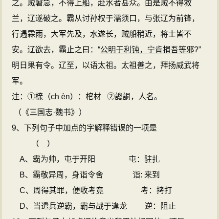
之。贼窘急，不得上船，赴水者甚众。由是贼不得救
兰，辽遂破之。霸从讨孙权于濡须口，与张辽为前锋，
行遇霖雨，大军先及，水遂长，贼船稍近，将士皆不
安。辽欲去，霸止之曰：“
公明于利钝，宁肯捐吾等邪
?”
明日果有令。辽至，以语太祖。太祖善之，拜扬威武将
军。
注：①榇（ch èn）：棺材
②謥詷，人名。
（《三国志·魏书》）
9、下列句子中加点的字解释错误的一项是
（
）
A、霸为帅，屯于开阳
屯：驻扎
B、霸敬异周，身诣令舍
诣: 来到
C、周得其罪，便收考竟
考：拷打
D、当遣兵逆霸，霸与战于逢龙
逆：阻止