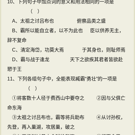
10、下列句子中加点词的意义和用法相同的一项是
（
）
A、太祖之讨吕布也
俯察品类之盛
B、霸所以能自立者，以不为此也
臣以供养无主，
辞不复命
C、清定海岱，功莫大焉
于其身也，则耻师焉
D、霸与战于逢龙
天下之欲疾其君者皆欲赴
愬于王
11、下列各组句子中，全能表现臧霸“勇壮”的一项是
（
）
①将客数十人径于费西山中要夺之
②因与父俱亡
命东海
③太祖之讨吕布也，霸等将兵助布
④从讨孙权，
先登，再入巢湖，攻居巢，破之