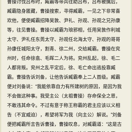
曹操讨伐吕布时，臧霸等带兵往助吕布，吕布被擒后，
臧霸隐身匿藏，曹操搜索，寻得臧霸，一见之下非常喜
欢他，便使臧霸招降吴敦、尹礼、孙观、孙观之兄孙康
等，往见曹操。曹操以臧霸为琅邪相，任用吴敦作利城
太守、尹礼任东莞太守、孙观任北海太守、孙观的哥哥
孙康任城阳太守，割青、徐二州，交给臧霸。曹操在兖
州时，任命徐翕、毛晖二人为将。兖州乱起，徐、毛二
人都背叛。兖州之乱平定后，徐、毛亡命出逃投靠臧
霸。曹操告诉刘备，让他告诉臧霸奉上二人首级。臧霸
便对刘备说：“我能依靠自力有所建树的原因，是因为我
不会做这种事。我受主公（太祖曹操）存命保全之恩，
不敢违其命令。不过有意于称王称霸的君主应该以义相
告（不宜威迫），希望将军为我（向主公）解说。”刘备
便把臧霸所言告诉曹操，曹操叹息，对臧霸道：“这是古