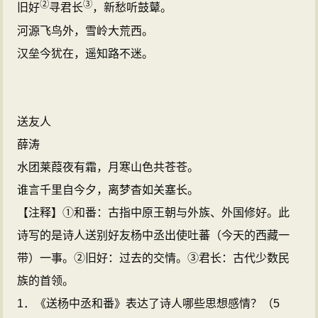
②
③
旧好
寻君长
，新愁听鼓鼙。
河源飞鸟外，雪岭大荒西。
汉垒今犹在，遥知路不迷。
送友人
薛涛
水团莱葭夜有霜，月寒山色共苍苍。
谁言千里自今夕，离梦杳如关塞长。
【注释】①和番：古指中原王朝与外族、外国修好。此
诗写的是诗人送别好友杨中丞出使吐蕃（今天的西藏一
带）一事。②旧好：过去的交情。③君长：古代少数民
族的首领。
1．《送杨中丞和番》表达了诗人哪些思想感情？（5