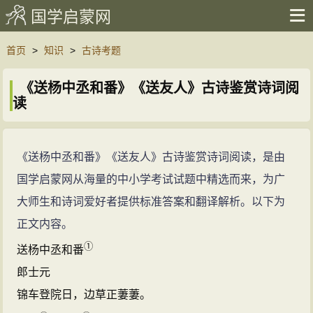
国学启蒙网
首页
>
知识
>
古诗考题
《送杨中丞和番》《送友人》古诗鉴赏诗词阅
读
《送杨中丞和番》《送友人》古诗鉴赏诗词阅读，是由
国学启蒙网从海量的中小学考试试题中精选而来，为广
大师生和诗词爱好者提供标准答案和翻译解析。以下为
正文内容。
①
送杨中丞和番
郎士元
锦车登院日，边草正萋萋。