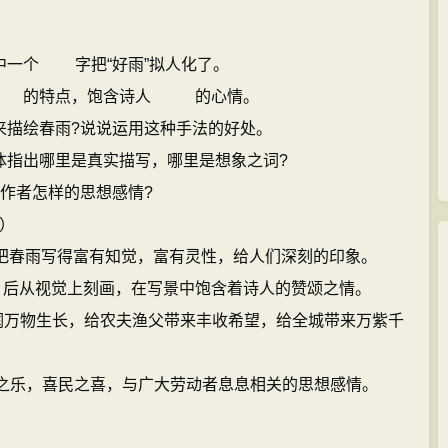
中一个 字把“好雨”拟人化了。
 、 的特点，饱含诗人 的心情。
来描绘春雨?说说运用这种手法的好处。
体指出哪里是真实描写，哪里是想象之词?
?表达了作者怎样的思想感情?
）
把春雨写得富有知觉，富有灵性，给人们深刻的印象。
绘，后从视觉上刻画，在写景中饱含着诗人的赞颂之情。
滋润万物生长，给农夫渔父带来丰收希望，给全城带来万紫千
之乐，喜民之喜，与广大劳动者息息相关的思想感情。