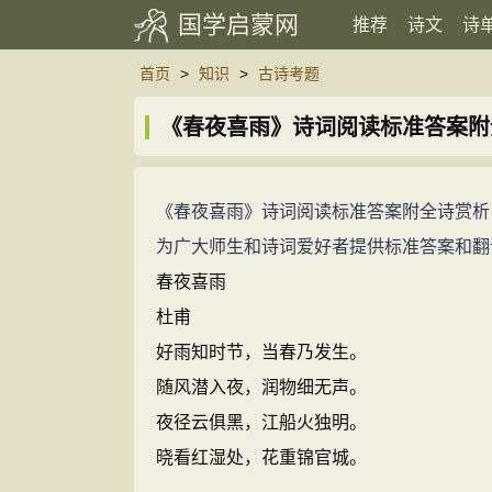
国学启蒙网
推荐
诗文
诗
首页
>
知识
>
古诗考题
《春夜喜雨》诗词阅读标准答案附
《春夜喜雨》诗词阅读标准答案附全诗赏析
为广大师生和诗词爱好者提供标准答案和翻
春夜喜雨
杜甫
好雨知时节，当春乃发生。
随风潜入夜，润物细无声。
夜径云俱黑，江船火独明。
晓看红湿处，花重锦官城。