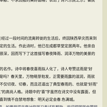
献、不求回报的美好品格，表达了诗人乐民之乐，喜民
在经过一段时间的流离转徙的生活后，终因陕西旱灾而来到
定的生活。作此诗时，他已在成都草堂定居两年。他亲自
很深，因而写下了这首描写春夜降雨、润泽万物的美景的
名作。诗中将春夜喜雨拟人化了，诗人夸赞这雨是“好
不是吗？春天里，万物萌芽勃发，正需要雨露的滋润，雨就
不仅切夜、切春，而且还道出了典型春雨的、也就是“好雨”
”的高尚人格。诗题中的“喜”字虽然在诗文中没有露面，但
喜到情不自禁地想象：明天必定会春.色满城。