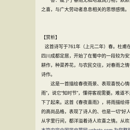
答：赋予了春雨无私地滋润万物，默默奉
之喜，与广大劳动者息息相关的思想感情。
【赏析】
这首诗写于761年（上元二年）春。杜甫
四川成都定居，开始了在蜀中的一段较为安
耕作，种菜养花，与农民交往，对春雨之情
诗作。
这是一首描绘春夜雨景、表现喜悦心情的
雨”，说它“知时节”，懂得客观需要。难道
下了起来。这首《春夜喜雨》，将雨描绘得
的高尚品格，表现了诗人的、也是一切“好人
从字里行间，都洋溢着诗人欢喜之情。从欢