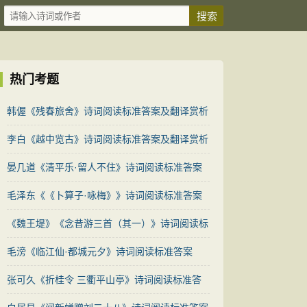
热门考题
韩偓《残春旅舍》诗词阅读标准答案及翻译赏析
李白《越中览古》诗词阅读标准答案及翻译赏析
晏几道《清平乐·留人不住》诗词阅读标准答案
及翻译赏析
毛泽东《《卜算子·咏梅》》诗词阅读标准答案
及翻译赏析
《魏王堤》《念昔游三首（其一）》诗词阅读标
准答案对比赏析
毛滂《临江仙·都城元夕》诗词阅读标准答案
张可久《折桂令 三衢平山亭》诗词阅读标准答