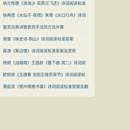
纳兰性德《浪淘沙·双燕又飞还》诗词阅读标准
答案及赏析
徐再思《水仙子·夜雨》朱熹《水口行舟》诗词
阅读标准答案对比赏析
鉴赏古典诗歌表现手法的方法步骤
胡曾《咏史诗·荆山》诗词阅读标准答案
薛涛《筹边楼》诗词阅读标准答案及赏析
杨炯《战城南》王昌龄《塞下曲·其二》诗词阅
读标准答案对比赏析
欧阳修《玉楼春 洛阳正值芳菲节》诗词阅读标
准答案附赏析
黄庭坚《鄂州南楼书事》诗词阅读标准答案及翻
译赏析