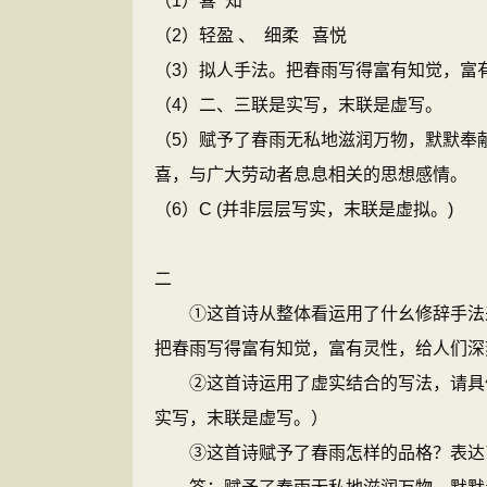
（1）喜 知
（2）轻盈 、 细柔 喜悦
（3）拟人手法。把春雨写得富有知觉，富
（4）二、三联是实写，末联是虚写。
（5）赋予了春雨无私地滋润万物，默默奉
喜，与广大劳动者息息相关的思想感情。
（6）C (并非层层写实，末联是虚拟。)
二
①这首诗从整体看运用了什幺修辞手法来
把春雨写得富有知觉，富有灵性，给人们深
②这首诗运用了虚实结合的写法，请具体
实写，末联是虚写。）
③这首诗赋予了春雨怎样的品格？表达