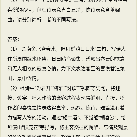
（2）《客至》与《访客舟中》二诗，均表达了主客相会
喜悦的心情，但杜诗表意直白显豁，陈诗表意含蓄婉
曲。请分别简析二者的不同写法。
答案：
（1）“舍南舍北皆春水，但见群鸥日日来”二句，写诗人
住所周围绿水环绕，日日鸥鸟聚集，透露出春景的惬意
和无人相依的寂寞心情，为下文表达客至的喜悦营造氛
围，景中含情。
（2）杜诗中“为君开”“樽酒”“对饮”“呼取”等词句，将迎
接、设宴、呼人作陪的会客过程表现得鲜明、直接，将
作者的喜悦之情表达得直率、热烈。陈诗，通篇没有着
力描写人物的活动，通过“船中酒”、不觉船“搁春沙”、恰
见漫山“枳壳花”等抒写，将主客交往的陶醉、忘情及观景