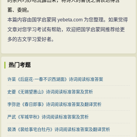
的余兴巧妙地流露出来，将诗人的喜悦之情表达得含
蓄、委婉。
本篇内容由国学启蒙网 yebeta.com 为您整理。如果觉得
文章对您学习考试有帮助，欢迎把国学启蒙网推荐给更
多的古文学习爱好者。
热门考题
许棐《后庭花·一春不识西湖面》诗词阅读标准答案
史夔《无锡望惠山》诗词阅读标准答案及赏析
李弥逊《春日即事》诗词阅读标准答案及翻译赏析
严武《军城早秋》诗词阅读标准答案及赏析
裴潾《裴给事宅白牡丹》诗词阅读标准答案及翻译赏析