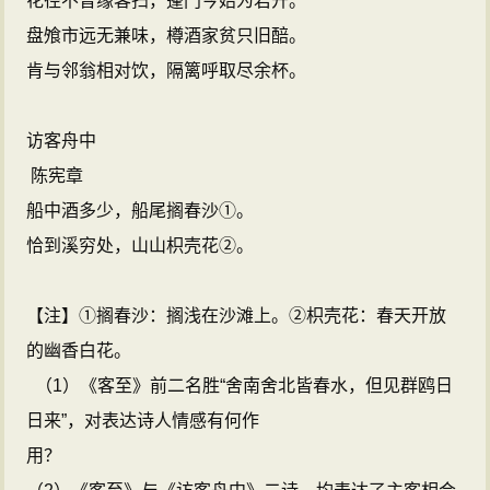
花径不曾缘客扫，蓬门今始为君开。
盘飧市远无兼味，樽酒家贫只旧醅。
肯与邻翁相对饮，隔篱呼取尽余杯。
访客舟中
陈宪章
船中酒多少，船尾搁春沙①。
恰到溪穷处，山山枳壳花②。
【注】①搁春沙：搁浅在沙滩上。②枳壳花：春天开放
的幽香白花。
（1）《客至》前二名胜“舍南舍北皆春水，但见群鸥日
日来”，对表达诗人情感有何作
用？