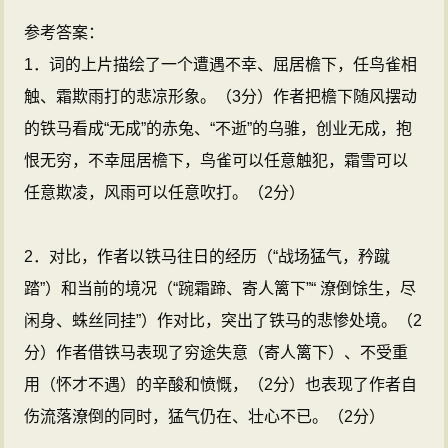
参考答案：
1．词的上片描绘了一个遭遇不幸、屈居檐下，任鸟雀相
触、霜欺雨打的悲凉形象。（3分）作者把檐下随风摆动
的铁马看成“无成”的赤兔、“不逝”的乌骓，创业无成，抱
恨无穷，不幸屈居檐下，鸟雀可以任意触犯，霜雪可以
任意欺凌，风雨可以任意吹打。（2分）
2．对比，作者以铁马往日的经历（“战场猛气，矜蹴
踏”）和当前的境况（“踠霜蹄、寄人篱下”“ 潦倒馀生，尽
闲身、蛛丝同挂”）作对比，突出了铁马的悲惨处境。（2
分）作者借铁马表现了穷途失意（寄人篱下）、不受重
用（怀才不遇）的辛酸和愤慨，（2分）也表现了作者自
伤流落潦倒的同时，猛气仍在、壮心不已。（2分）