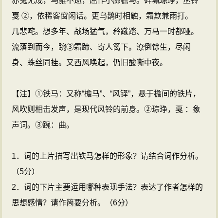
赤兔无成，乌骓不逝，屈作小廊檐马。碎珮琮琤，丛铃
戛 ②，依稀客窗闲话。更乌鹊时相触，霜欺兼雨打。
几悲咤。想多年、战场猛气，矜蹴踏、万马一时都哑。
流落到而今，踠③霜蹄、寄人篱下。潦倒馀生，尽闲
身、蛛丝同挂。又西风唤起，仍旧酸嘶中夜。
【注】①铁马：又称“檐马”、“风铎”，悬于檐间的铁片，
风吹则相击发声，是现代风铃的前身。②琮琤，戛 ：象
声词。③踠：曲。
1．词的上片描写出铁马怎样的形象？请结合词作分析。
（5分）
2．词的下片主要运用哪种表现手法？表达了作者怎样的
思想感情？请作简要分析。（6分）