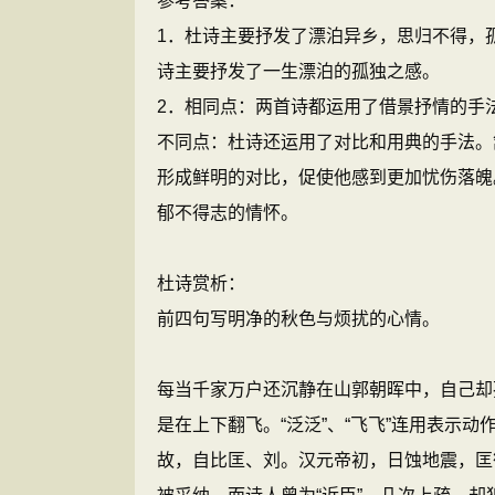
参考答案：
1．杜诗主要抒发了漂泊异乡，思归不得，
诗主要抒发了一生漂泊的孤独之感。
2．相同点：两首诗都运用了借景抒情的手
不同点：杜诗还运用了对比和用典的手法。
形成鲜明的对比，促使他感到更加忧伤落魄
郁不得志的情怀。
杜诗赏析：
前四句写明净的秋色与烦扰的心情。
每当千家万户还沉静在山郭朝晖中，自己却
是在上下翻飞。“泛泛”、“飞飞”连用表示动
故，自比匡、刘。汉元帝初，日蚀地震，匡