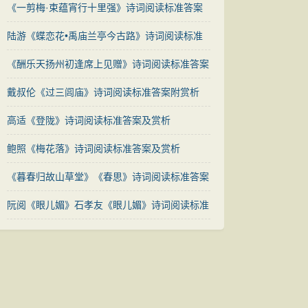
《一剪梅·束蕴宵行十里强》诗词阅读标准答案
陆游《蝶恋花•禹庙兰亭今古路》诗词阅读标准
答案及翻译
《酬乐天扬州初逢席上见赠》诗词阅读标准答案
与解析--2016年中考真题
戴叔伦《过三闾庙》诗词阅读标准答案附赏析
高适《登陇》诗词阅读标准答案及赏析
鲍照《梅花落》诗词阅读标准答案及赏析
《暮春归故山草堂》《春思》诗词阅读标准答案
对比赏析
阮阅《眼儿媚》石孝友《眼儿媚》诗词阅读标准
答案对比赏析