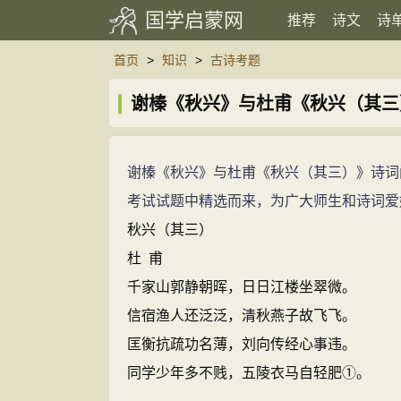
国学启蒙网
推荐
诗文
诗
首页
>
知识
>
古诗考题
谢榛《秋兴》与杜甫《秋兴（其三
谢榛《秋兴》与杜甫《秋兴（其三）》诗词
考试试题中精选而来，为广大师生和诗词爱
秋兴（其三）
杜 甫
千家山郭静朝晖，日日江楼坐翠微。
信宿渔人还泛泛，清秋燕子故飞飞。
匡衡抗疏功名薄，刘向传经心事违。
同学少年多不贱，五陵衣马自轻肥①。