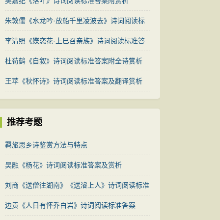
吴嘉纪《落叶》诗词阅读标准答案附赏析
朱敦儒《水龙吟·放船千里凌波去》诗词阅读标
准答案及赏析
李清照《蝶恋花·上巳召亲族》诗词阅读标准答
案及赏析
杜荀鹤《自叙》诗词阅读标准答案附全诗赏析
王苹《秋怀诗》诗词阅读标准答案及翻译赏析
推荐考题
羁旅思乡诗鉴赏方法与特点
吴融《杨花》诗词阅读标准答案及赏析
刘商《送僧往湖南》《送濬上人》诗词阅读标准
答案
边贡《人日有怀乔白岩》诗词阅读标准答案