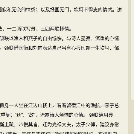
孤寂和无奈的情感；以及报国无门，坎坷不得志的情感。谢
法，一二两联写景，三四两联抒情。
颔联以渔人和燕子的自由愉快，与诗人孤寂、沉重的心情
。颈联借匡衡和刘向表达自己虽有心报国却一生坎坷、郁
孤身一人坐在江边山楼上，看着留宿江中的渔船，燕子总
作重复；“还”、“故”，流露诗人烦恼的心情。 颈联连用典
衡上疏，帝悦其言，迁为光禄大夫，太子少傅，建议亦常