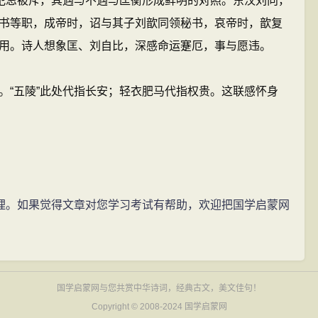
却犯忌被斥，其遇与不遇与匡衡形成鲜明的对照。东汉刘向，
书等职，成帝时，诏与其子刘歆同领秘书，哀帝时，歆复
作用。诗人想象匡、刘自比，深感命运蹇厄，事与愿违。
。“五陵”此处代指长安；轻衣肥马代指权贵。这联感怀身
 为您整理。如果觉得文章对您学习考试有帮助，欢迎把国学启蒙网
国学启蒙网与您共赏中华诗词，经典古文，美文佳句！
Copyright © 2008-2024
国学启蒙网