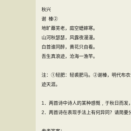
秋兴
谢 榛②
地旷蘼芜老，庭空蟋蟀寒。
山河秋瑟瑟，风露夜漫漫。
白首谁同醉，黄花只自看。
吾生真浪迹，沧海一渔竿。
注：①轻肥：轻裘肥马。②谢榛，明代布衣
迹天涯。
1．两首诗中诗人的某种感慨﹐于秋日而发
2．两首诗在表现手法上有何异同？请简要