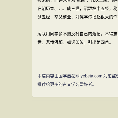
被采纳，而诗人曾为“近臣”，几次上疏，
在朝历宣、元、成三世，诏颂校中五经，秘
领五经，卒父前业，对儒学传播起很大的
尾联用同学多不贱反衬自己的落拓，不得志
世，悲愤沉郁，如诉如泣。引出第四首。
本篇内容由国学启蒙网 yebeta.com
推荐给更多的古文学习爱好者。