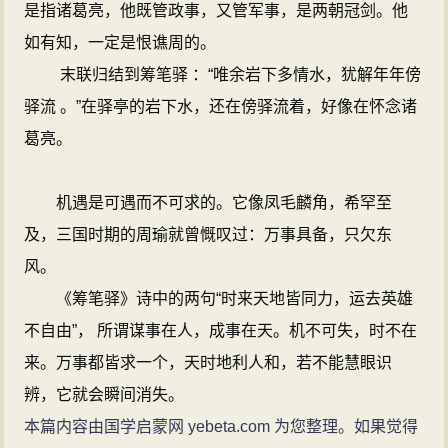
是指诸葛亮，他既管政事，又管军事，是两朝冠剑。他
如有知，一定是恨谯周的。
末联归结到筹笔驿 ：“唯余岩下多情水，犹解年年傍
驿流 。”在驿亭的岩下水，还在傍驿流着，好像在怀念诸
葛亮。
机遇是可遇而不可求的。它像凤毛麟角，希罕至
及，三国时期的周瑜就曾慨叹过：万事具备，只欠东
风。
《筹笔驿》诗中的两句“时来天地皆同力，运去英雄
不自由”， 所谓谋事在人，成事在天。机不可失，时不在
来。万事都皆求一个，天时地利人和，若不能慧眼识
辨，它就会瞬间消失。
本篇内容由国学启蒙网 yebeta.com 为您整理。如果觉得