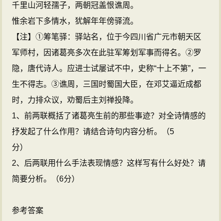
千里山河轻孺子，两朝冠盖恨谯周。
惟余岩下多情水，犹解年年傍驿流。
【注】①筹笔驿：驿站名，位于今四川省广元市朝天区
军师村，因诸葛亮多次在此驻军筹划军事而得名。②罗
隐，唐代诗人。应进士试屡试不中，史称“十上不第”，一
生不得志。③谯周，三国时蜀国大臣，在邓艾逼近成都
时，力排众议，劝蜀后主刘禅投降。
1、前两联概括了诸葛亮生前的那些事迹？对全诗情感的
抒发起了什么作用？请结合诗句内容分析。（5
分）
2、后两联用什么手法表现情感？这样写有什么好处？请
简要分析。（6分）
参考答案