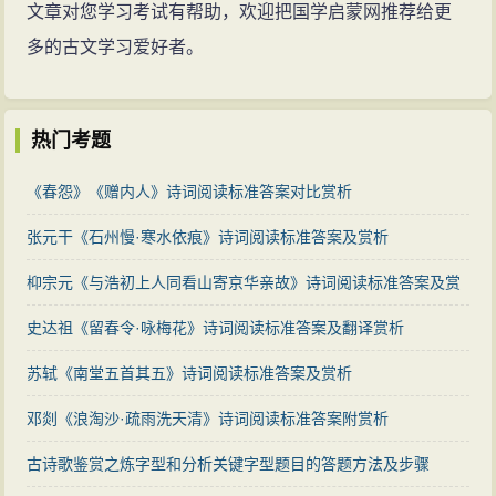
文章对您学习考试有帮助，欢迎把国学启蒙网推荐给更
多的古文学习爱好者。
热门考题
《春怨》《赠内人》诗词阅读标准答案对比赏析
张元干《石州慢·寒水依痕》诗词阅读标准答案及赏析
枊宗元《与浩初上人同看山寄京华亲故》诗词阅读标准答案及赏
析
史达祖《留春令·咏梅花》诗词阅读标准答案及翻译赏析
苏轼《南堂五首其五》诗词阅读标准答案及赏析
邓剡《浪淘沙·疏雨洗天清》诗词阅读标准答案附赏析
古诗歌鉴赏之炼字型和分析关键字型题目的答题方法及步骤