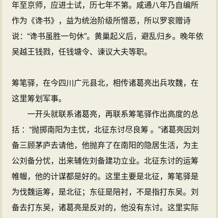
年至京师，应进士试，历七年不第。咸通八年乃自编所
作为《谗书》，益为统治阶级所憎恶，所以罗衮赠诗
说：“谗书虽胜一句休”。黄巢起义后，避乱归乡。晚年依
吴越王钱戮，任钱塘令、谏议大夫等职。
筹笔驿，在今四川广元县北，相传诸葛亮出兵攻魏，在
这里筹划军事。
一开头就联系诸葛亮，再联系筹笔驿作出高度的总
括 ：“抛掷南阳为主忧，北征东讨尽良筹 。”诸葛亮因刘
备三顾茅庐去请他，他抛弃了在南阳的隐居生活，为主
公刘备分忧，出来辅佐刘备建功立业。北征东讨的运筹
帷幄，他的计谋都是好的。这里主要是北征，筹笔驿是
为伐魏运筹，是北征；东征是陪衬，不是指打东吴。刘
备去打东吴，诸葛亮是反对的，他没有东讨。这里实际