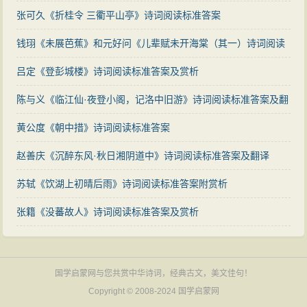
张可久《折桂令 三衢平山亭》诗词阅读标准答案
钱珝《未展芭蕉》和元好问《儿辈赋未开海棠（其一）诗词阅读
标准答案及赏析
吕定《登彭城楼》诗词阅读标准答案及赏析
陈与义《临江仙·夜登小阁，记洛中旧游》诗词阅读标准答案及翻
译赏析
黄公度《朝中措》诗词阅读标准答案
赵善庆《沉醉东风·秋日湘阴道中》诗词阅读标准答案及翻译
苏轼《饮湖上初晴后雨》诗词阅读标准答案附赏析
张籍《没蕃故人》诗词阅读标准答案及赏析
国学启蒙网与您共赏中华诗词，经典古文，美文佳句！
Copyright © 2008-2024
国学启蒙网