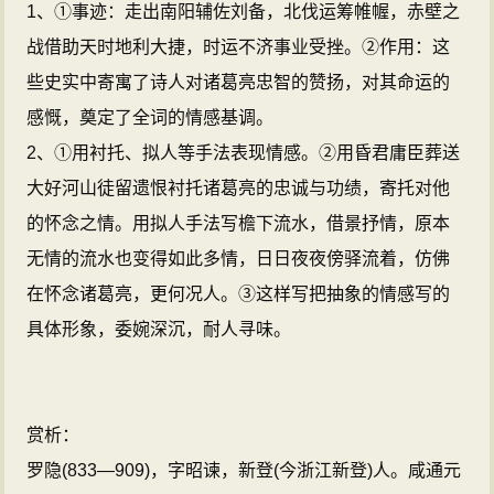
1、①事迹：走出南阳辅佐刘备，北伐运筹帷幄，赤壁之
战借助天时地利大捷，时运不济事业受挫。②作用：这
些史实中寄寓了诗人对诸葛亮忠智的赞扬，对其命运的
感慨，奠定了全词的情感基调。
2、①用衬托、拟人等手法表现情感。②用昏君庸臣葬送
大好河山徒留遗恨衬托诸葛亮的忠诚与功绩，寄托对他
的怀念之情。用拟人手法写檐下流水，借景抒情，原本
无情的流水也变得如此多情，日日夜夜傍驿流着，仿佛
在怀念诸葛亮，更何况人。③这样写把抽象的情感写的
具体形象，委婉深沉，耐人寻味。
赏析：
罗隐(833—909)，字昭谏，新登(今浙江新登)人。咸通元