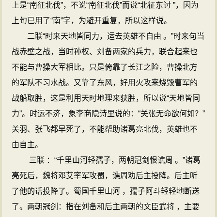
上是“南征北伐”，不说“南征北伐”而说“北征东讨 ”，因为
上句已用了“南”字，为避开重复，所以这样说。
二联“时来天地皆同力，运去英雄不自由 。”时来句当
战赤壁之战，当时孙权、刘备两家的兵力，联合起来也
不能与曹操大军相比。只是倚靠了长江之险，曹操北方
的军队不习水战。又靠了东风，好用火攻来烧毁曹军的
战船取胜，这是利用天时地理来获胜，所以说“天地皆同
力”。时运不济，象李商隐诗里说的：“关张无命欲何如？”
关羽、张飞都早死了，不能帮助诸葛亮北伐，英雄也不
由自主。
三联 ：“千里山河轻孺子，两朝冠剑恨谯周 。”诸葛
亮死后，魏将邓艾率军攻蜀，谯周劝后主投降。后主听
了他的话投降了。蜀国千里山河 ，孺子阿斗轻轻地断送
了。两朝冠剑：指在刘备和后主两朝的文臣武将 ，主要